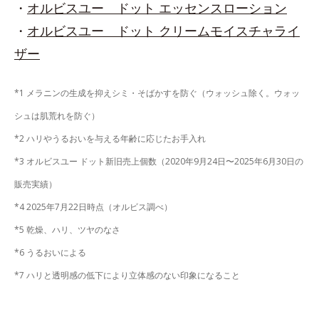
・
オルビスユー ドット エッセンスローション
・
オルビスユー ドット クリームモイスチャライ
ザー
*1 メラニンの生成を抑えシミ・そばかすを防ぐ（ウォッシュ除く。ウォッ
シュは肌荒れを防ぐ）
*2 ハリやうるおいを与える年齢に応じたお手入れ
*3 オルビスユー ドット新旧売上個数（2020年9月24日〜2025年6月30日の
販売実績）
*4 2025年7月22日時点（オルビス調べ）
*5 乾燥、ハリ、ツヤのなさ
*6 うるおいによる
*7 ハリと透明感の低下により立体感のない印象になること