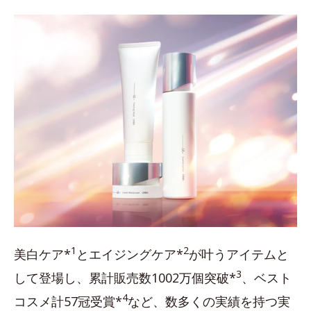
1
2
美白ケア*
とエイジングケア*
が叶うアイテムと
3
して登場し、累計販売数1002万個突破*
、ベスト
4
コスメ計57冠受賞*
など、数多くの実績を持つ実