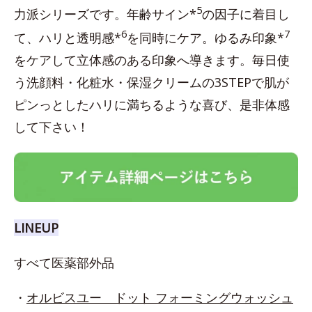
5
力派シリーズです。年齢サイン*
の因子に着目し
6
7
て、ハリと透明感*
を同時にケア。ゆるみ印象*
をケアして立体感のある印象へ導きます。毎日使
う洗顔料・化粧水・保湿クリームの3STEPで肌が
ピンっとしたハリに満ちるような喜び、是非体感
して下さい！
LINEUP
すべて医薬部外品
・
オルビスユー ドット フォーミングウォッシュ