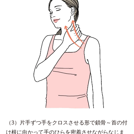
（3）片手ずつ手をクロスさせる形で鎖骨～首の付
け根に向かって手のひらを密着させながらなじま