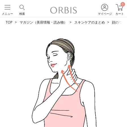
0
メニュー
検索
マイページ
カート
TOP
マガジン（美容情報・読み物）
スキンケアのまとめ
顔のつい