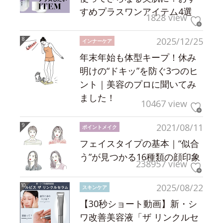
すめプラスワンアイテム4選
1828 view
2025/12/25
インナーケア
年末年始も体型キープ！休み
明けの“ドキッ”を防ぐ3つのヒ
ント｜美容のプロに聞いてみ
ました！
10467 view
2021/08/11
ポイントメイク
フェイスタイプの基本｜“似合
う”が見つかる16種類の顔印象
238957 view
2025/08/22
スキンケア
【30秒ショート動画】新・シ
ワ改善美容液「ザ リンクルセ