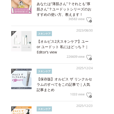
あなたは“薄肌さん”？それとも“厚
肌さん”？ユードットシリーズのお
すすめの使い方、教えます！
36583 view
2023/08/30
スキンケア
【オルビス2大スキンケア】ユー
or ユードット 私にはどっち？｜
Editor’s view
226609 view
2025/12/24
スキンケア
【保存版】オルビス ザ リンクルセ
ラムのすべてをこの記事で｜人気
記事まとめ
1033 view
2025/12/23
スキンケア