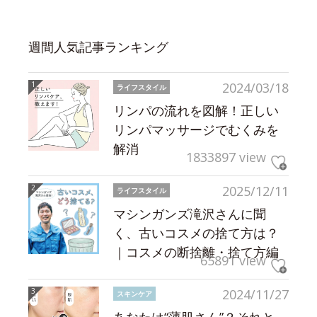
週間人気記事ランキング
2024/03/18
ライフスタイル
リンパの流れを図解！正しい
リンパマッサージでむくみを
解消
1833897 view
2025/12/11
ライフスタイル
マシンガンズ滝沢さんに聞
く、古いコスメの捨て方は？
｜コスメの断捨離・捨て方編
65891 view
2024/11/27
スキンケア
あなたは“薄肌さん”？それと