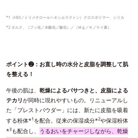
*1（HDI／トリメチロールヘキシルラクトン）クロスポリマー、シリカ
*2 タルク、（フッ化／水酸化／酸化）／（Ｍｇ／Ｋ／ケイ素）
ポイント❷：お直し時の水分と皮脂を調整して肌
を整える！
午後の肌は、
乾燥によるパサつきと、皮脂による
テカリ
が同時に現れやすいもの。リニューアルし
た「プレストパウダー」には、新たに皮脂を吸着
1
2
する粉体*
を配合。従来の保湿成分*
や保湿粉体
3
*
も配合し、
うるおいをチャージしながら、乾燥