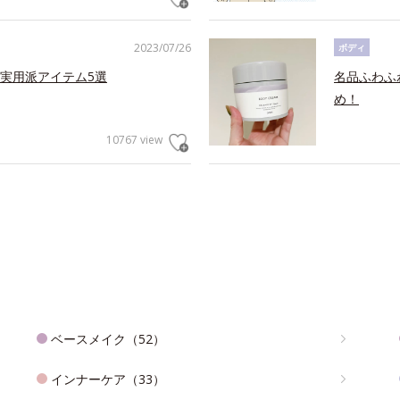
2023/07/26
ボディ
実用派アイテム5選
名品ふわふ
め！
10767 view
ベースメイク（52）
インナーケア（33）