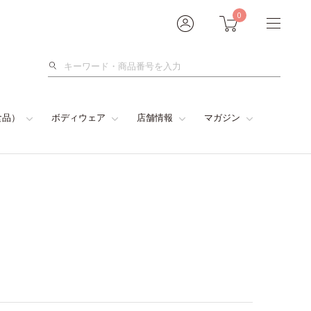
0
検
索
食品）
ボディウェア
店舗情報
マガジン