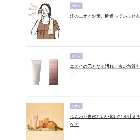
ボディ
汗のニオイ対策、間違っていません
ボディ
ニオイの元となる汚れ・古い角質も
ー
ボディ
ふんわり自然ないい匂い*1を叶え
ケア