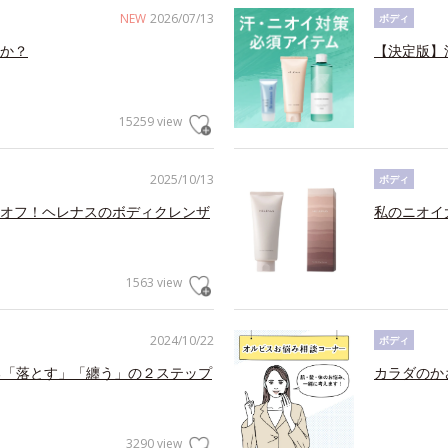
NEW
2026/07/13
ボディ
か？
【決定版】
15259 view
2025/10/13
ボディ
オフ！ヘレナスのボディクレンザ
私のニオイ
1563 view
2024/10/22
ボディ
る「落とす」「纏う」の２ステップ
カラダのか
3290 view