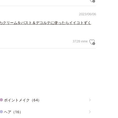
2023/06/06
わクリームをバスト＆デコルテに使ったらイイコトずく
3728 view
ポイントメイク（64）
ヘア（16）