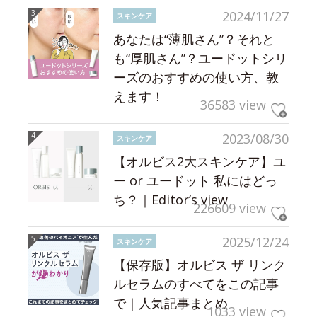
2024/11/27
スキンケア
あなたは“薄肌さん”？それと
も“厚肌さん”？ユードットシリ
ーズのおすすめの使い方、教
えます！
36583 view
2023/08/30
スキンケア
【オルビス2大スキンケア】ユ
ー or ユードット 私にはどっ
ち？｜Editor’s view
226609 view
2025/12/24
スキンケア
【保存版】オルビス ザ リンク
ルセラムのすべてをこの記事
で｜人気記事まとめ
1033 view