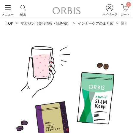
0
メニュー
検索
マイページ
カート
TOP
マガジン（美容情報・読み物）
インナーケアのまとめ
薄着の