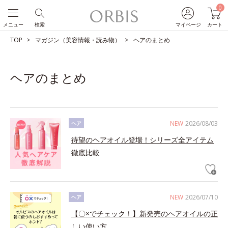
0
メニュー
検索
マイページ
カート
TOP
マガジン（美容情報・読み物）
ヘアのまとめ
ヘアのまとめ
NEW
2026/08/03
ヘア
待望のヘアオイル登場！シリーズ全アイテム
徹底比較
NEW
2026/07/10
ヘア
【〇×でチェック！】新発売のヘアオイルの正
しい使い方