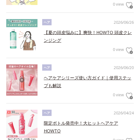
0 view
2026/06/26
ヘア
【夏の頭皮悩みに】爽快！HOWTO 頭皮クレ
ンジング
0 view
2026/06/20
ヘア
ヘアケアシリーズ使い方ガイド｜使用ステッ
プも解説
0 view
2026/04/24
ヘア
限定ボトル発売中！大ヒットヘアケア
HOWTO