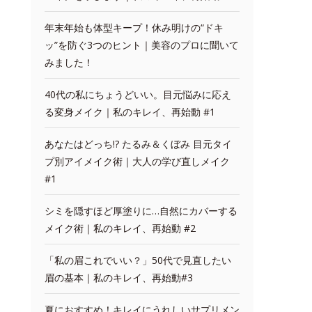
年末年始も体型キープ！休み明けの“ドキ
ッ”を防ぐ3つのヒント｜美容のプロに聞いて
みました！
40代の私にちょうどいい。目元悩みに応え
る変身メイク｜私のキレイ、再始動 #1
あなたはどっち!? たるみ＆くぼみ 目元タイ
プ別アイメイク術｜大人の学び直しメイク
#1
シミを隠すほど厚塗りに…自然にカバーする
メイク術｜私のキレイ、再始動 #2
「私の眉これでいい？」50代で見直したい
眉の基本｜私のキレイ、再始動#3
夏におすすめ！キレイにうれしいサプリメン