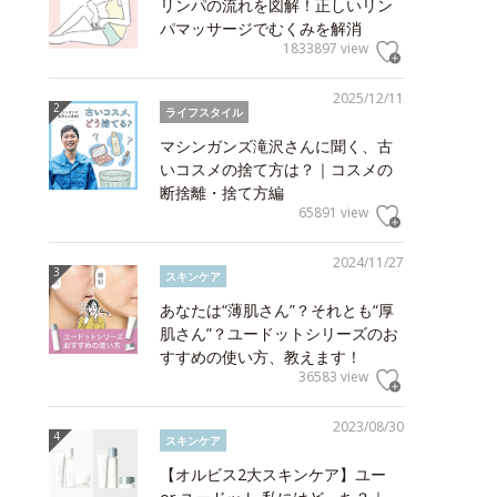
リンパの流れを図解！正しいリン
パマッサージでむくみを解消
1833897 view
2025/12/11
ライフスタイル
マシンガンズ滝沢さんに聞く、古
いコスメの捨て方は？｜コスメの
断捨離・捨て方編
65891 view
2024/11/27
スキンケア
あなたは“薄肌さん”？それとも“厚
肌さん”？ユードットシリーズのお
すすめの使い方、教えます！
36583 view
2023/08/30
スキンケア
【オルビス2大スキンケア】ユー