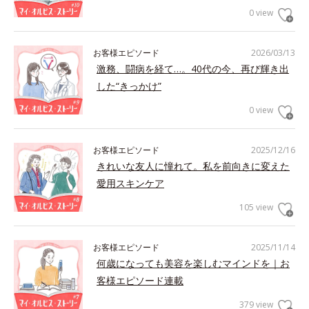
0 view
お客様エピソード
2026/03/13
激務、闘病を経て…。40代の今、再び輝き出
した“きっかけ”
0 view
お客様エピソード
2025/12/16
きれいな友人に憧れて。私を前向きに変えた
愛用スキンケア
105 view
お客様エピソード
2025/11/14
何歳になっても美容を楽しむマインドを｜お
客様エピソード連載
379 view