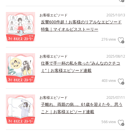
お客様エピソード
2025/10/13
反響600件超！お客様のリアルなエピソード
特集｜マイオルビスストーリー
276 view
お客様エピソード
2025/08/12
仕事で手一杯の私を救った“みんなのクチコ
ミ”｜お客様エピソード連載
403 view
お客様エピソード
2025/07/11
子離れ、両親の病…。61歳を迎えた今、思う
こと｜お客様エピソード連載
566 view