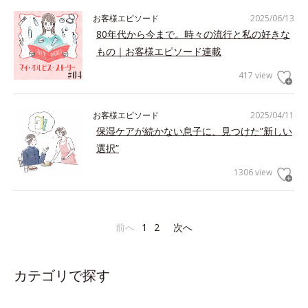
お客様エピソード
2025/06/13
80年代から今まで。時々の流行と私の好きな
もの｜お客様エピソード連載
417 view
お客様エピソード
2025/04/11
保湿ケアが続かない息子に、見つけた”新しい
選択”
1306 view
前へ
1
2
次へ
カテゴリで探す