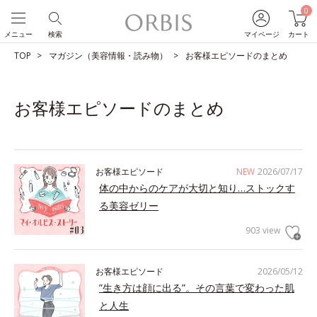
0
メニュー
検索
マイページ
カート
TOP
マガジン（美容情報・読み物）
お客様エピソードのまとめ
お客様エピソードのまとめ
お客様エピソード
NEW
2026/07/17
体の中からのケアが大切と知り…ストックす
る美容ゼリー
903 view
お客様エピソード
2026/05/12
”生き方は顔に出る”。その言葉で変わった肌
と人生