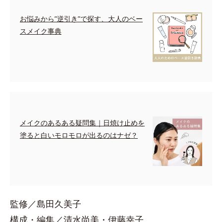
お悩みから”逆引き”で探す、大人のベー
スメイク事典
メイクのあるある疑問集｜日焼け止めを
塗ると白いモロモロが出るのはナゼ？
監修／島田久美子
構成・編集／清水尚美・伊藤幸子