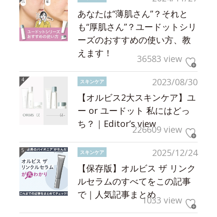
あなたは“薄肌さん”？それと
も“厚肌さん”？ユードットシリ
ーズのおすすめの使い方、教
えます！
36583 view
2023/08/30
スキンケア
【オルビス2大スキンケア】ユ
ー or ユードット 私にはどっ
ち？｜Editor’s view
226609 view
2025/12/24
スキンケア
【保存版】オルビス ザ リンク
ルセラムのすべてをこの記事
で｜人気記事まとめ
1033 view