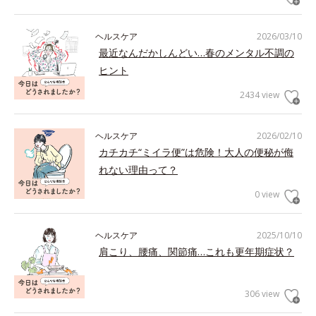
ヘルスケア
2026/03/10
最近なんだかしんどい…春のメンタル不調の
ヒント
2434 view
ヘルスケア
2026/02/10
カチカチ“ミイラ便”は危険！大人の便秘が侮
れない理由って？
0 view
ヘルスケア
2025/10/10
肩こり、腰痛、関節痛…これも更年期症状？
306 view