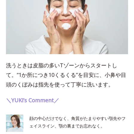
洗うときは皮脂の多いTゾーンからスタートし
て。“1か所につき10くるくる”を目安に、小鼻や目
頭のくぼみは指先を使って丁寧に洗います。
＼YUKI’s Comment／
顔の中心だけでなく、角質がたまりやすい顎先やフ
ェイスライン、顎の裏までお忘れなく。