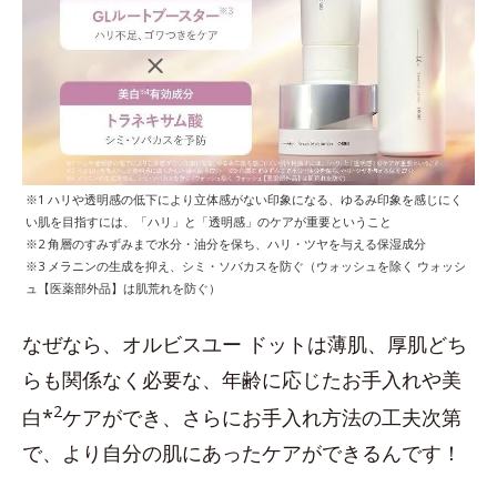
※1 ハリや透明感の低下により立体感がない印象になる、ゆるみ印象を感じにく
い肌を目指すには、「ハリ」と「透明感」のケアが重要ということ
※2 角層のすみずみまで水分・油分を保ち、ハリ・ツヤを与える保湿成分
※3 メラニンの生成を抑え、シミ・ソバカスを防ぐ（ウォッシュを除く ウォッシ
ュ【医薬部外品】は肌荒れを防ぐ）
なぜなら、オルビスユー ドットは薄肌、厚肌どち
らも関係なく必要な、年齢に応じたお手入れや美
2
白*
ケアができ、さらにお手入れ方法の工夫次第
で、より自分の肌にあったケアができるんです！