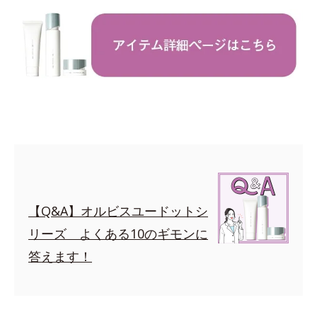
【Q&A】オルビスユードットシ
リーズ よくある10のギモンに
答えます！