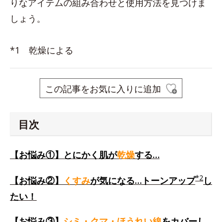
りなアイテムの組み合わせと使用方法を見つけま
しょう。
*1 乾燥による
この記事をお気に入りに追加
目次
【お悩み①】とにかく肌が
乾燥
する…
*2
【お悩み②】
くすみ
が気になる…トーンアップ
し
たい！
【お悩み③】
シミ・クマ・ほうれい線
をカバーし