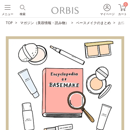
0
メニュー
検索
マイページ
カート
TOP
マガジン（美容情報・読み物）
ベースメイクのまとめ
お悩み