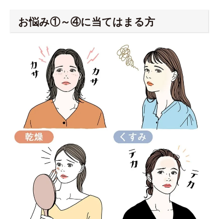
お悩み①～④に当てはまる方