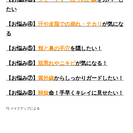
たい
【お悩み④】
汗や皮脂での崩れ・テカリ
が気にな
る
【お悩み⑤】
頬と鼻の毛穴
を隠したい！
【お悩み⑥】
肌荒れやニキビ
が気になる！
【お悩み⑦】
紫外線
からしっかりガードしたい！
【お悩み⑧】
時短
命！手早くキレイに見せたい！
*2 メイクアップによる