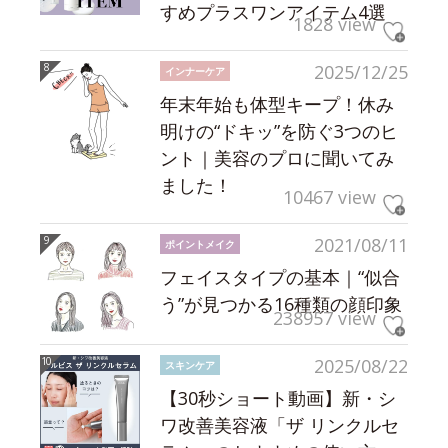
すめプラスワンアイテム4選
1828 view
2025/12/25
インナーケア
年末年始も体型キープ！休み
明けの“ドキッ”を防ぐ3つのヒ
ント｜美容のプロに聞いてみ
ました！
10467 view
2021/08/11
ポイントメイク
フェイスタイプの基本｜“似合
う”が見つかる16種類の顔印象
238957 view
2025/08/22
スキンケア
【30秒ショート動画】新・シ
ワ改善美容液「ザ リンクルセ