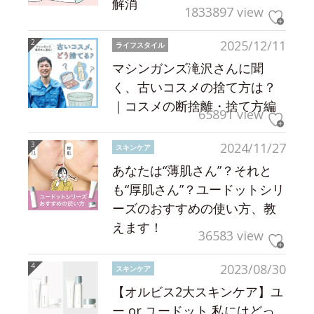
解消
1833897 view
2025/12/11
ライフスタイル
マシンガンズ滝沢さんに聞
く、古いコスメの捨て方は？
｜コスメの断捨離・捨て方編
65891 view
2024/11/27
スキンケア
あなたは“薄肌さん”？それと
も“厚肌さん”？ユードットシリ
ーズのおすすめの使い方、教
えます！
36583 view
2023/08/30
スキンケア
【オルビス2大スキンケア】ユ
ー or ユードット 私にはどっ