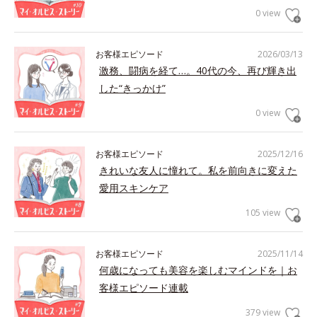
0 view
お客様エピソード
2026/03/13
激務、闘病を経て…。40代の今、再び輝き出
した“きっかけ”
0 view
お客様エピソード
2025/12/16
きれいな友人に憧れて。私を前向きに変えた
愛用スキンケア
105 view
お客様エピソード
2025/11/14
何歳になっても美容を楽しむマインドを｜お
客様エピソード連載
379 view