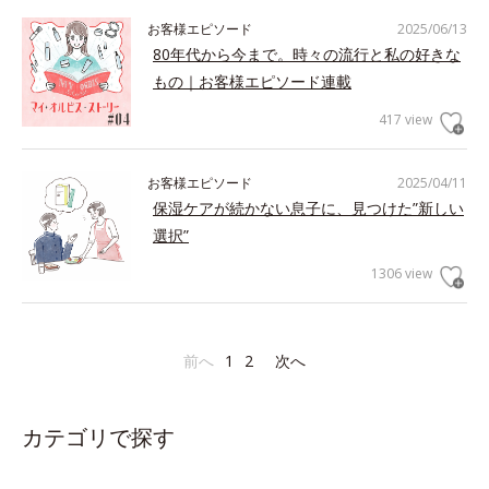
お客様エピソード
2025/06/13
80年代から今まで。時々の流行と私の好きな
もの｜お客様エピソード連載
417 view
お客様エピソード
2025/04/11
保湿ケアが続かない息子に、見つけた”新しい
選択”
1306 view
前へ
1
2
次へ
カテゴリで探す