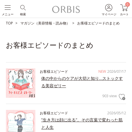
0
メニュー
検索
マイページ
カート
TOP
マガジン（美容情報・読み物）
お客様エピソードのまとめ
お客様エピソードのまとめ
お客様エピソード
NEW
2026/07/17
体の中からのケアが大切と知り…ストックす
る美容ゼリー
903 view
お客様エピソード
2026/05/12
”生き方は顔に出る”。その言葉で変わった肌
と人生