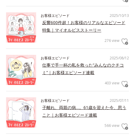
お客様エピソード
2025/10/13
反響600件超！お客様のリアルなエピソード
特集｜マイオルビスストーリー
276 view
お客様エピソード
2025/08/12
仕事で手一杯の私を救った“みんなのクチコ
ミ”｜お客様エピソード連載
403 view
お客様エピソード
2025/07/11
子離れ、両親の病…。61歳を迎えた今、思う
こと｜お客様エピソード連載
566 view