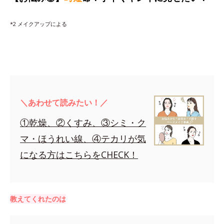
*2 メイクアップによる
＼あわせて読みたい！／
①乾燥、②くすみ、③シミ・ク
マ・ほうれい線、④テカリが気
になる方はこちらをCHECK！
教えてくれたのは