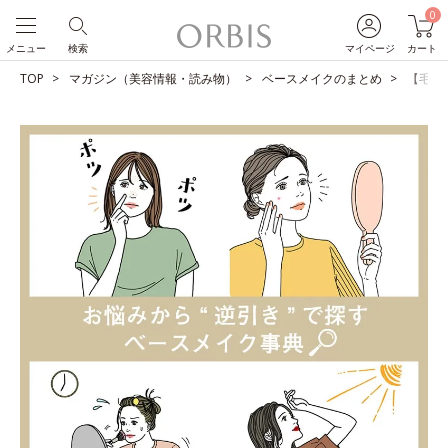
0
メニュー
検索
マイページ
カート
TOP
マガジン（美容情報・読み物）
ベースメイクのまとめ
【毛穴