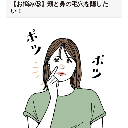
【お悩み⑤】頬と鼻の毛穴を隠した
い！