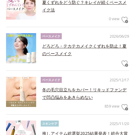
夏くずれをどう防ぐ？キレイが続くベースメ
イク法
0 view
2026/06/29
ベースメイク
どろどろ・テカテカメイクくずれを防止！夏
のベースメイク
2025/12/17
ベースメイク
冬の毛穴目立ちをカバー！リキッドファンデ
で凹凸悩みをあきらめない
859 view
2025/11/20
スキンケア
推しアイテム総選挙2025結果発表！総合大賞