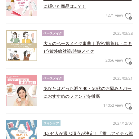
に輝いた商品は…？！
4271 view
2025/03/28
ベースメイク
大人のベースメイク事典｜毛穴/肌荒れ・ニキ
ビ/紫外線対策/時短メイク
2056 view
2025/03/21
ベースメイク
あなたはどっち派？40・50代のお悩みカバー
におすすめのファンデを徹底
14052 view
2024/12/07
スキンケア
4,344人が選ぶ頂点が決定！「推しアイテム総