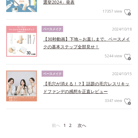
選挙2024」発表
17357 view
2024/10/18
ベースメイク
【30秒動画】下地～お直しまで。ベースメイ
クの基本ステップ全部見せ！
5244 view
2024/10/15
ベースメイク
【毛穴が消える！？】話題の毛穴レスリキッ
ドファンデの感想を正直レビュー
3347 view
前へ
1
2
次へ