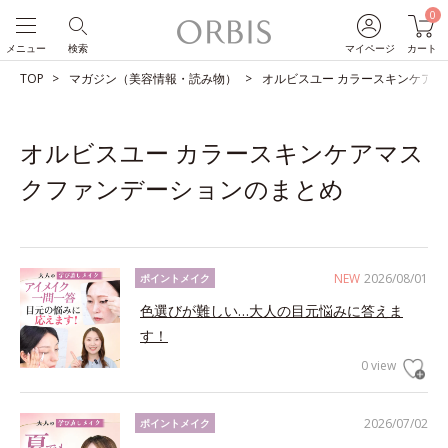
0
メニュー
検索
マイページ
カート
TOP
マガジン（美容情報・読み物）
オルビスユー カラースキンケア
オルビスユー カラースキンケアマス
クファンデーションのまとめ
NEW
2026/08/01
ポイントメイク
色選びが難しい…大人の目元悩みに答えま
す！
0 view
2026/07/02
ポイントメイク