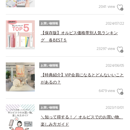
2041 view
2024/07/22
お買い物情報
【保存版】オルビス価格帯別人気ランキン
グ 各BEST５
23297 view
2024/06/05
お買い物情報
【特典紹介】VIP会員になるとどんないいこと
があるの？
6479 view
2023/10/01
お買い物情報
＼知って得する！／ オルビスでのお買い物、
楽しみ方ガイド