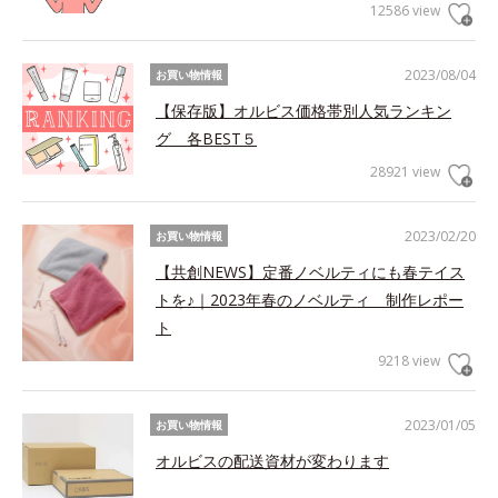
12586 view
2023/08/04
お買い物情報
【保存版】オルビス価格帯別人気ランキン
グ 各BEST５
28921 view
2023/02/20
お買い物情報
【共創NEWS】定番ノベルティにも春テイス
トを♪｜2023年春のノベルティ 制作レポー
ト
9218 view
2023/01/05
お買い物情報
オルビスの配送資材が変わります