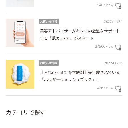
1467 view
2022/11/21
お買い物情報
美容アドバイザーがキレイの近道をサポート
する「肌カ.ル.テ」がスタート
24506 view
2022/06/28
お買い物情報
【人気のヒミツを大解剖】長年愛されている
「パウダーウォッシュプラス」！
4262 view
カテゴリで探す