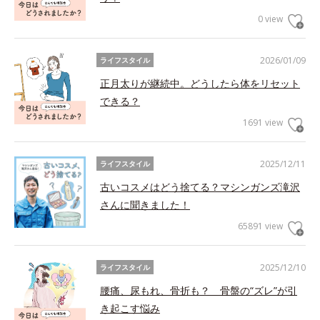
0 view
2026/01/09
ライフスタイル
正月太りが継続中。どうしたら体をリセット
できる？
1691 view
2025/12/11
ライフスタイル
古いコスメはどう捨てる？マシンガンズ滝沢
さんに聞きました！
65891 view
2025/12/10
ライフスタイル
腰痛、尿もれ、骨折も？ 骨盤の“ズレ”が引
き起こす悩み