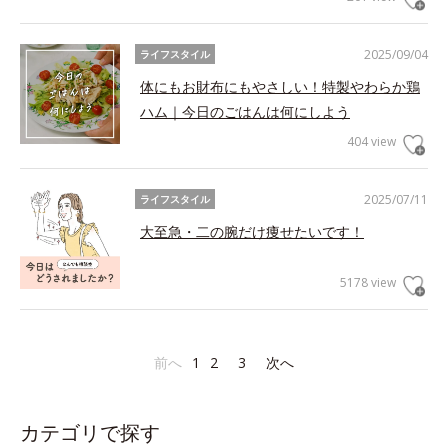
2025/09/04
ライフスタイル
体にもお財布にもやさしい！特製やわらか鶏
ハム｜今日のごはんは何にしよう
404 view
2025/07/11
ライフスタイル
大至急・二の腕だけ痩せたいです！
5178 view
前へ
1
2
3
次へ
カテゴリで探す