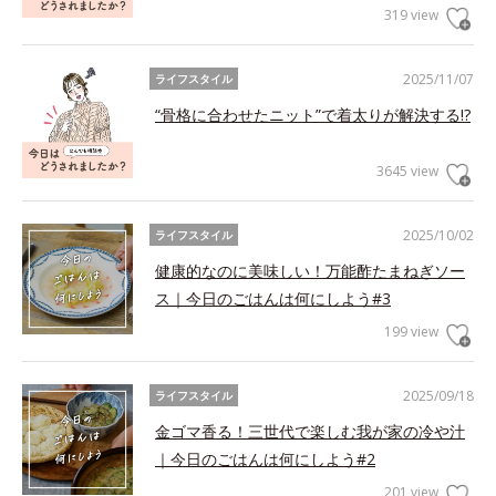
319 view
2025/11/07
ライフスタイル
“骨格に合わせたニット”で着太りが解決する!?
3645 view
2025/10/02
ライフスタイル
健康的なのに美味しい！万能酢たまねぎソー
ス｜今日のごはんは何にしよう#3
199 view
2025/09/18
ライフスタイル
金ゴマ香る！三世代で楽しむ我が家の冷や汁
｜今日のごはんは何にしよう#2
201 view