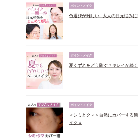
ポイントメイク
色選びが難しい…大人の目元悩みに
ポイントメイク
夏くずれをどう防ぐ？キレイが続く
ポイントメイク
＜シミとクマ＞自然にカバーする簡
イク #