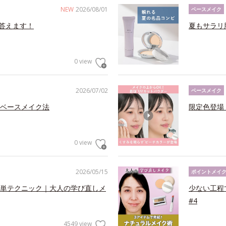
NEW
2026/08/01
ベースメイク
答えます！
夏もサラリ
0 view
2026/07/02
ベースメイク
ベースメイク法
限定色登場
0 view
2026/05/15
ポイントメイ
単テクニック｜大人の学び直しメ
少ない工程
#4
4549 view