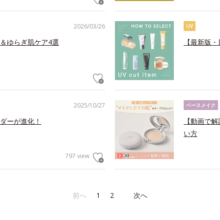
2026/03/26
UV
＆ゆらぎ肌ケア4選
【最新版・
2025/10/27
ベースメイク
ダーが進化！
【動画で解
い方
797 view
前へ
1
2
次へ