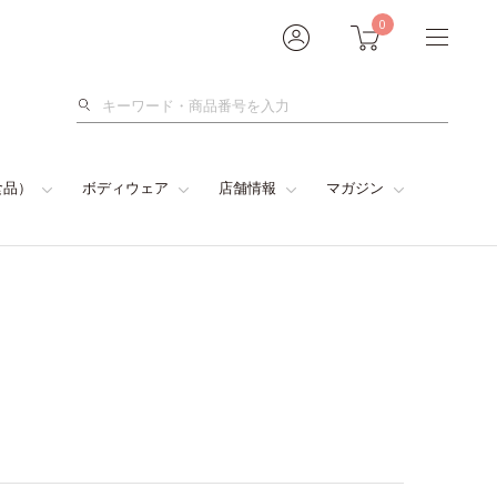
0
検
索
食品）
ボディウェア
店舗情報
マガジン