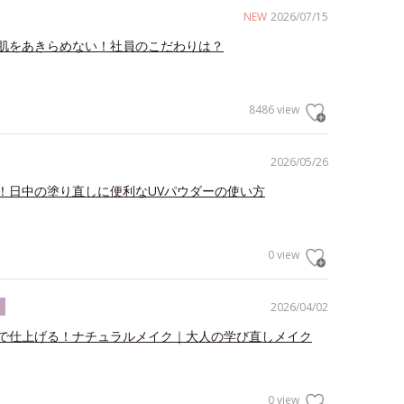
NEW
2026/07/15
肌をあきらめない！社員のこだわりは？
8486 view
2026/05/26
！日中の塗り直しに便利なUVパウダーの使い方
0 view
2026/04/02
ク
で仕上げる！ナチュラルメイク｜大人の学び直しメイク
0 view