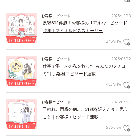
お客様エピソード
2025/10/13
反響600件超！お客様のリアルなエピソード
特集｜マイオルビスストーリー
276 view
お客様エピソード
2025/08/12
仕事で手一杯の私を救った“みんなのクチコ
ミ”｜お客様エピソード連載
403 view
お客様エピソード
2025/07/11
子離れ、両親の病…。61歳を迎えた今、思う
こと｜お客様エピソード連載
566 view