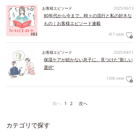
お客様エピソード
2025/06/13
80年代から今まで。時々の流行と私の好きな
もの｜お客様エピソード連載
417 view
お客様エピソード
2025/04/11
保湿ケアが続かない息子に、見つけた”新しい
選択”
1306 view
前へ
1
2
次へ
カテゴリで探す