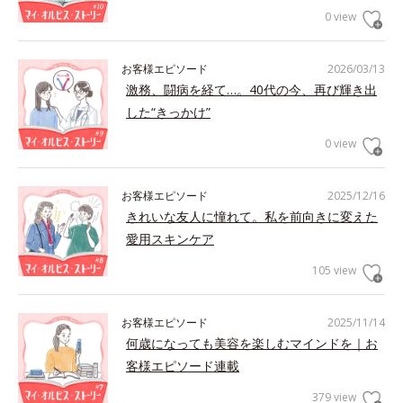
0 view
お客様エピソード
2026/03/13
激務、闘病を経て…。40代の今、再び輝き出
した“きっかけ”
0 view
お客様エピソード
2025/12/16
きれいな友人に憧れて。私を前向きに変えた
愛用スキンケア
105 view
お客様エピソード
2025/11/14
何歳になっても美容を楽しむマインドを｜お
客様エピソード連載
379 view