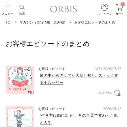
0
メニュー
検索
マイページ
カート
TOP
マガジン（美容情報・読み物）
お客様エピソードのまとめ
お客様エピソードのまとめ
お客様エピソード
NEW
2026/07/17
体の中からのケアが大切と知り…ストックす
る美容ゼリー
903 view
お客様エピソード
2026/05/12
”生き方は顔に出る”。その言葉で変わった肌
と人生