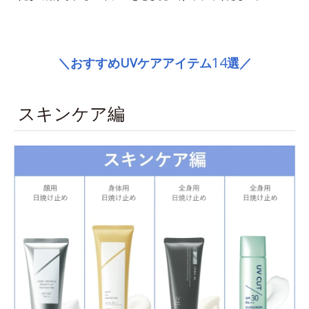
space
14
＼おすすめUVケアアイテム
選／
スキンケア編