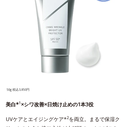
50g 税込3,850円
1
美白*
×シワ改善×日焼け止めの1本3役
2
UVケアとエイジングケア*
を両立。まるで保湿ク