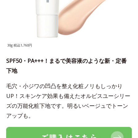
30g 税込1,760円
SPF50・PA+++！まるで美容液のような新・定番
下地
毛穴・小ジワの凹凸を整え化粧ノリもしっかり
UP！スキンケア効果も備えたオルビスユーシリー
ズの万能化粧下地です。明るいベージュでトーン
アップも。