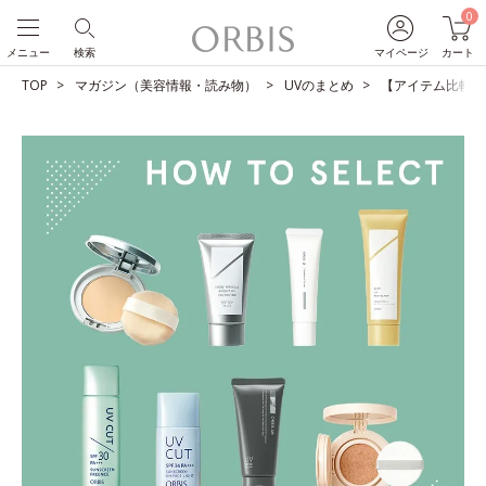
0
メニュー
検索
マイページ
カート
TOP
マガジン（美容情報・読み物）
UVのまとめ
【アイテム比較】