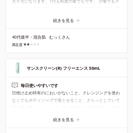
カテカになります。1円玉程度の量でもです。 少量でもテ
カるのに、テカリをティッシュオフしなければならず、果
たしてきちんとUVカットしてくれるのかな？と思ってしま
続きを見る
います。 リピなしです。
40代後半・混合肌
むっくさん
満足度
サンスクリーン(R) フリーエンス 50mL
毎日使いやすいです
日焼け止め特有のにおいがないこと、クレンジングを使わ
なくてもボディソープで落とせること、さらっとしていて
軽く肌に優しいことなど、使いやすくて大好きです。おす
すめです！
続きを見る