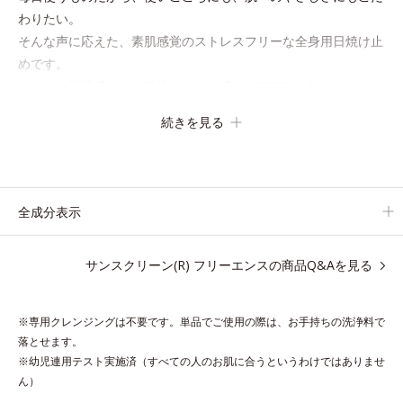
わりたい。
そんな声に応えた、素肌感覚のストレスフリーな全身用日焼け止
めです。
きしみや乾燥感のない気持ちのいい感触。SPF30・PA+++なが
ら、紫外線吸収剤は不使用。
続きを見る
敏感ぎみな肌の方もお子様にも安心の、やさしい使いごこちで
す。
全成分表示
●無油分、無香料、無着色 ●紫外線吸収剤不使用●ハイブリッドルー
サンスクリーン(R) フリーエンスの商品Q&Aを見る
セントパウダー配合＝紫外線〔UV-A･B〕散乱剤●立体スキンベール
処方＝立体構造を有し、なめらかで柔らかい感触を保つ処方●NMF類
似成分＝保湿成分●SPF30 PA+++
※専用クレンジングは不要です。単品でご使用の際は、お手持ちの洗浄料で
※アレルギーテスト済＝全ての方にアレルギーが起こらないという
落とせます。
ことではありません。
※幼児連用テスト実施済（すべての人のお肌に合うというわけではありませ
ん）