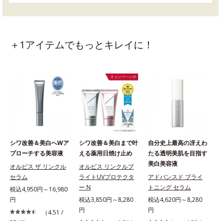
＋1アイテムでもっとキレイに！
シワ改善＆美白へWア
シワ改善＆美白まで叶
自分史上最高の冴えわ
プローチする美容液
える薬用日焼け止め
たる透明美肌を目指す
美白美容液
オルビス ザ リンクル
オルビス リンクルブ
セラム
ライトUVプロテクタ
アドバンスド ブライ
ー N
トニング セラム
税込4,950円～16,980
円
税込3,850円～8,280
税込4,620円～8,280
円
円
（4.51 /