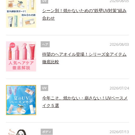
2026/08/05
UV
シーン別！焼かないための“鉄壁UV対策”組み
合わせ
2026/08/03
ヘア
待望のヘアオイル登場！シリーズ全アイテム
徹底比較
2026/07/24
UV
今年こそ、焼かない・崩さない！UVベースメ
イク５選
2026/07/13
ボディ