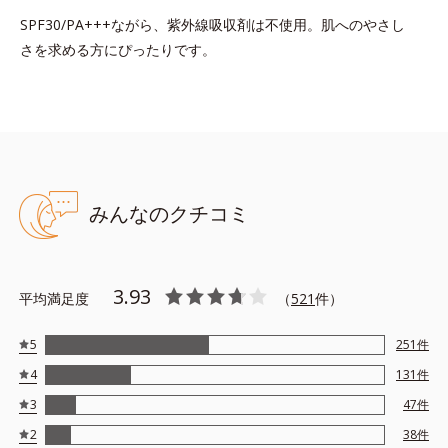
SPF30/PA+++ながら、紫外線吸収剤は不使用。肌へのやさし
さを求める方にぴったりです。
みんなのクチコミ
3.93
平均満足度
（
521
件）
5
251
件
4
131
件
3
47
件
2
38
件