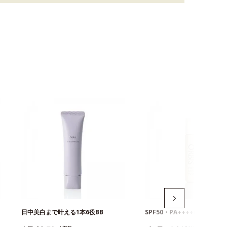
日中美白まで叶える1本6役BB
SPF50・PA++++のUVファ