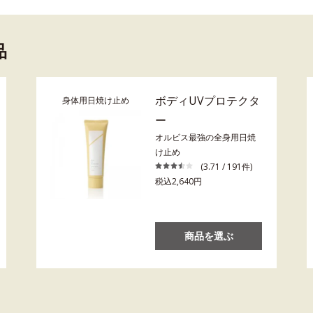
品
ボディUVプロテクタ
身体用日焼け止め
ー
オルビス最強の全身用日焼
け止め
(3.71 / 191件)
税込2,640円
商品を選ぶ