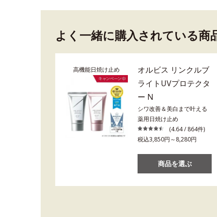
よく一緒に購入されている商
オルビス リンクルブ
高機能日焼け止め
ライトUVプロテクタ
ー N
シワ改善＆美白まで叶える
薬用日焼け止め
(4.64 / 864件)
税込3,850円～8,280円
商品を選ぶ