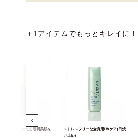
＋1アイテムでもっとキレイに！
上最高の冴えわたる透明美肌を
ストレスフリーな全身用UVケア(日焼
美白美容液
け止め)