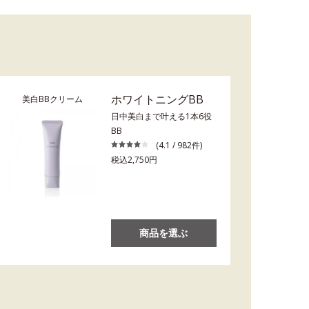
ホワイトニングBB
美白BBクリーム
日中美白まで叶える1本6役
BB
(4.1 / 982件)
税込2,750円
商品を選ぶ