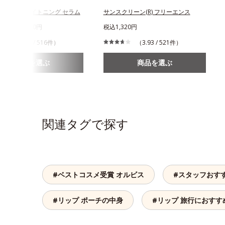
ンスド ブライトニング セラム
サンスクリーン(R) フリーエンス
620円～8,280円
税込1,320円
（4.38 / 516件）
（3.93 / 521件）
商品を選ぶ
商品を選ぶ
関連タグで探す
#ベストコスメ受賞 オルビス
#スタッフおす
#リップ ポーチの中身
#リップ 旅行におすす