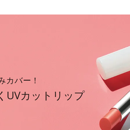
みカバー！
くUVカットリップ