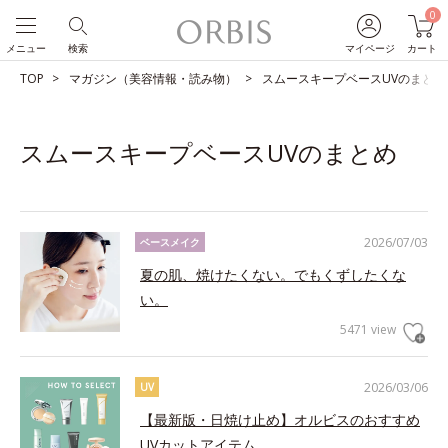
0
メニュー
検索
マイページ
カート
TOP
マガジン（美容情報・読み物）
スムースキープベースUVのまとめ
スムースキープベースUVのまとめ
2026/07/03
ベースメイク
夏の肌、焼けたくない。でもくずしたくな
い。
5471 view
2026/03/06
UV
【最新版・日焼け止め】オルビスのおすすめ
UVカットアイテム