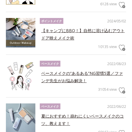
6128 view
2024/05/02
ポイントメイク
【キャンプにBBQ！】自然に溶け込むアウト
ドア映えメイク術
10135 view
2022/08/23
ベースメイク
ベースメイクの“あるある”NG習慣5選／ファ
ンデ先生がお悩み解決！
31054 view
2022/06/22
ベースメイク
夏におすすめ！崩れにくいベースメイクのコ
ツ、教えます！