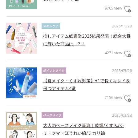
9765 view
2025/11/20
スキンケア
推しアイテム総選挙2025結果発表！総合大賞
に輝いた商品は…？！
4271 view
2025/05/26
ポイントメイク
【夏メイク・くずれ対策】+1で長くキレイを
保つアイテム4選
7156 view
2025/03/28
ベースメイク
大人のベースメイク事典｜乾燥/くすみ/シ
ミ・クマ・ほうれい線/テカリ編