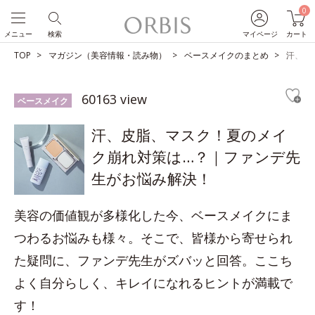
0
メニュー
検索
マイページ
カート
TOP
マガジン（美容情報・読み物）
ベースメイクのまとめ
汗、皮
60163 view
ベースメイク
汗、皮脂、マスク！夏のメイ
ク崩れ対策は…？｜ファンデ先
生がお悩み解決！
美容の価値観が多様化した今、ベースメイクにま
つわるお悩みも様々。そこで、皆様から寄せられ
た疑問に、ファンデ先生がズバッと回答。ここち
よく自分らしく、キレイになれるヒントが満載で
す！