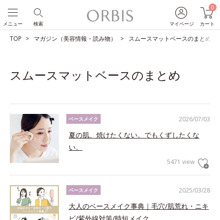
0
メニュー
検索
マイページ
カート
TOP
マガジン（美容情報・読み物）
スムースマットベースのまとめ
スムースマットベースのまとめ
2026/07/03
ベースメイク
夏の肌、焼けたくない。でもくずしたくな
い。
5471 view
2025/03/28
ベースメイク
大人のベースメイク事典｜毛穴/肌荒れ・ニキ
ビ/紫外線対策/時短メイク