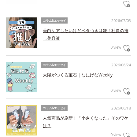
2026/07/03
コラム&エッセイ
美白ケアしたいけどベタつきは嫌！社員の推
し美容液
0 view
2026/06/24
コラム&エッセイ
太陽がつくる宝石｜なにげなWeekly
0 view
2026/06/18
コラム&エッセイ
人気商品が刷新！「小さくなった」そのワケ
は？
0 view