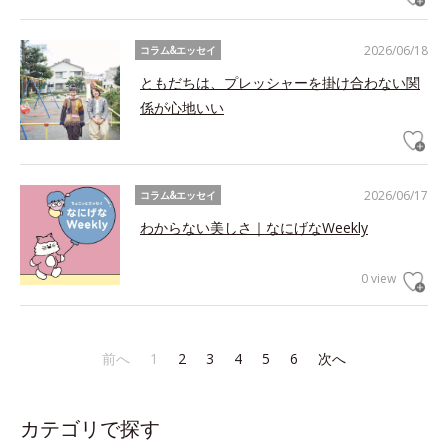
2026/06/18
コラム&エッセイ
ともだちは、プレッシャーを掛け合わない関
係が心地いい
2026/06/17
コラム&エッセイ
わからない美しさ｜なにげなWeekly
0 view
前へ
1
2
3
4
5
6
次へ
カテゴリで探す