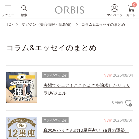
0
メニュー
検索
マイページ
カート
TOP
マガジン（美容情報・読み物）
コラム&エッセイのまとめ
コラム&エッセイのまとめ
NEW
2026/08/04
コラム&エッセイ
夫婦でシェア！ここちよさを追求したサラサ
ラUVジェル
0 view
NEW
2026/08/01
コラム&エッセイ
真木あかりさんの12星座占い（8月の運勢）