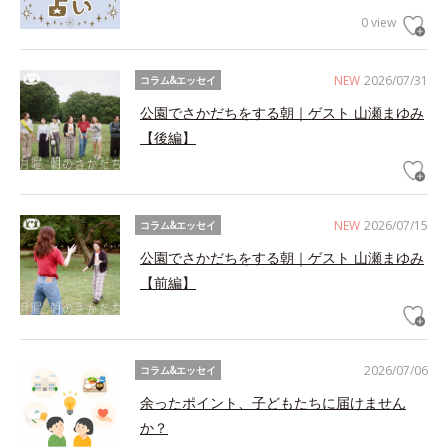
0 view
NEW
2026/07/31
コラム&エッセイ
公園でさかだちをする朝｜ゲスト 山瀬まゆみ
【後編】
NEW
2026/07/15
コラム&エッセイ
公園でさかだちをする朝｜ゲスト 山瀬まゆみ
【前編】
2026/07/06
コラム&エッセイ
余ったポイント、子どもたちに届けません
か？