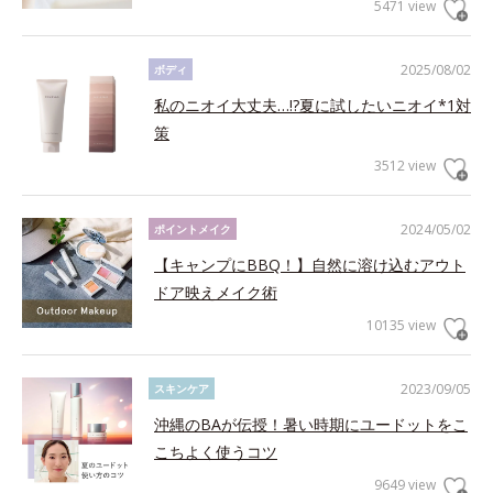
5471 view
2025/08/02
ボディ
私のニオイ大丈夫…!?夏に試したいニオイ*1対
策
3512 view
2024/05/02
ポイントメイク
【キャンプにBBQ！】自然に溶け込むアウト
ドア映えメイク術
10135 view
2023/09/05
スキンケア
沖縄のBAが伝授！暑い時期にユードットをこ
こちよく使うコツ
9649 view