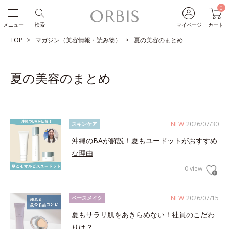
0
メニュー
検索
マイページ
カート
TOP
マガジン（美容情報・読み物）
夏の美容のまとめ
夏の美容のまとめ
NEW
2026/07/30
スキンケア
沖縄のBAが解説！夏もユードットがおすすめ
な理由
0 view
NEW
2026/07/15
ベースメイク
夏もサラリ肌をあきらめない！社員のこだわ
りは？