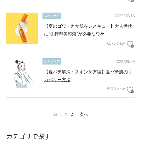
2023/07/18
スキンケア
【夏のゴワ・カサ肌をレスキュー】大人世代
に“先行型美容液”が必要なワケ
6575 view
2022/09/09
スキンケア
【夏バテ解消・スキンケア編】夏バテ肌のリ
カバリー方法
5970 view
前へ
1
2
次へ
カテゴリで探す