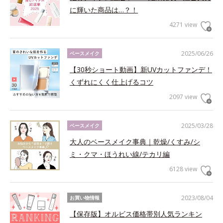
に輝いた商品は…？！
4271 view
2025/06/26
ベースメイク
【30秒ショート動画】新UVカットファンデ！
くずれにくく仕上げるコツ
2097 view
2025/03/28
ベースメイク
大人のベースメイク事典｜乾燥/くすみ/シ
ミ・クマ・ほうれい線/テカリ編
6128 view
2023/08/04
お買い物情報
【保存版】オルビス価格帯別人気ランキン