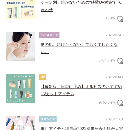
シーン別！焼かないための“鉄壁UV対策”組み
合わせ
0 view
2026/07/03
ベースメイク
夏の肌、焼けたくない。でもくずしたくな
い。
5471 view
2026/03/06
UV
【最新版・日焼け止め】オルビスのおすすめ
UVカットアイテム
9765 view
2025/11/20
スキンケア
推しアイテム総選挙2025結果発表！総合大賞