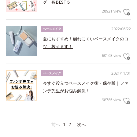
グ 各BEST５
28921 view
2022/06/22
ベースメイク
夏におすすめ！崩れにくいベースメイクのコ
ツ、教えます！
60163 view
2021/11/01
ベースメイク
今すぐ役立つベースメイク術・保存版｜ファ
ンデ先生がお悩み解決！
98785 view
前へ
1
2
次へ