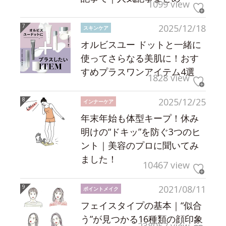
1099 view
2025/12/18
スキンケア
オルビスユー ドットと一緒に
使ってさらなる美肌に！おす
すめプラスワンアイテム4選
1828 view
2025/12/25
インナーケア
年末年始も体型キープ！休み
明けの“ドキッ”を防ぐ3つのヒ
ント｜美容のプロに聞いてみ
ました！
10467 view
2021/08/11
ポイントメイク
フェイスタイプの基本｜“似合
う”が見つかる16種類の顔印象
238957 view