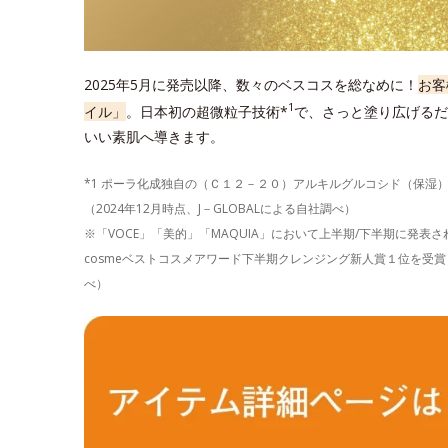
2025年5月に発売以降、数々のベスコスを総なめに！
お客
1
イル」
。日本初の超微粒子技術*
で、さっと塗り広げるだ
いい素肌へ導きます。
*1 ポーラ化成独自の（Ｃ１２－２０）アルキルグルコシド（保湿
（2024年12月時点、J－GLOBALによる自社調べ）
※「VOCE」「美的」「MAQUIA」において上半期/下半期に発
cosmeベストコスメアワード下半期クレンジング新人賞１位を受賞し
べ）