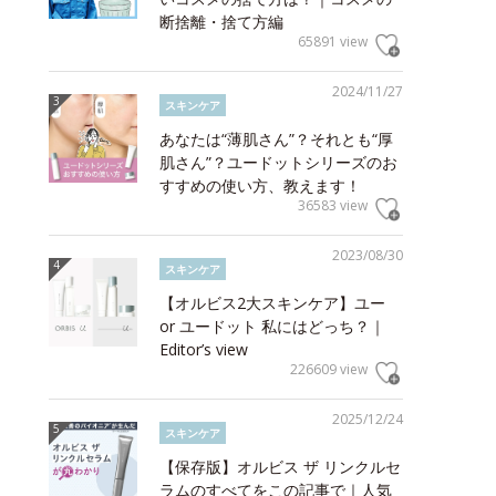
断捨離・捨て方編
65891 view
2024/11/27
スキンケア
あなたは“薄肌さん”？それとも“厚
肌さん”？ユードットシリーズのお
すすめの使い方、教えます！
36583 view
2023/08/30
スキンケア
【オルビス2大スキンケア】ユー
or ユードット 私にはどっち？｜
Editor’s view
226609 view
2025/12/24
スキンケア
【保存版】オルビス ザ リンクルセ
ラムのすべてをこの記事で｜人気