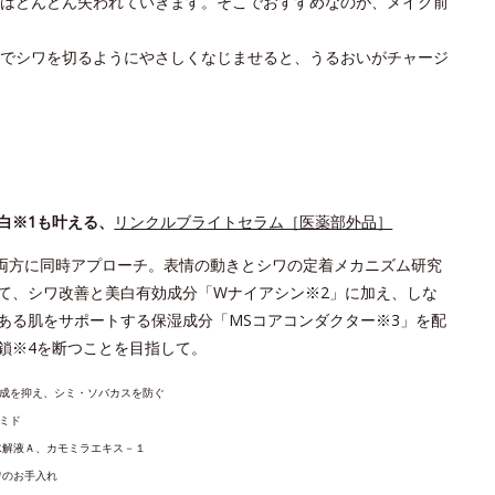
はどんどん失われていきます。そこでおすすめなのが、メイク前
でシワを切るようにやさしくなじませると、うるおいがチャージ
白※1も叶える、
リンクルブライトセラム［医薬部外品］
両方に同時アプローチ。表情の動きとシワの定着メカニズム研究
て、シワ改善と美白有効成分「Wナイアシン※2」に加え、しな
ある肌をサポートする保湿成分「MSコアコンダクター※3」を配
鎖※4を断つことを目指して。
生成を抑え、シミ・ソバカスを防ぐ
アミド
⽔解液Ａ、カモミラエキス－１
ワのお手入れ