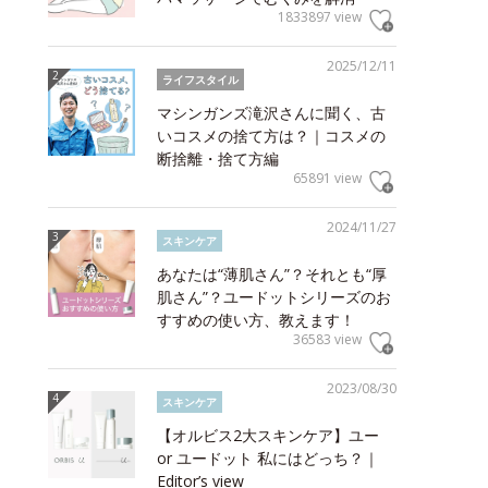
1833897 view
2025/12/11
ライフスタイル
マシンガンズ滝沢さんに聞く、古
いコスメの捨て方は？｜コスメの
断捨離・捨て方編
65891 view
2024/11/27
スキンケア
あなたは“薄肌さん”？それとも“厚
肌さん”？ユードットシリーズのお
すすめの使い方、教えます！
36583 view
2023/08/30
スキンケア
【オルビス2大スキンケア】ユー
or ユードット 私にはどっち？｜
Editor’s view