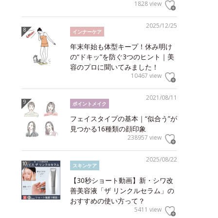
1828 view
2025/12/25
インナーケア
年末年始も体型キープ！休み明け
の“ドキッ”を防ぐ3つのヒント｜美
容のプロに聞いてみました！
10467 view
2021/08/11
ポイントメイク
フェイスタイプの基本｜“似合う”が
見つかる16種類の顔印象
238957 view
2025/08/22
スキンケア
【30秒ショート動画】新・シワ改
善美容液「ザ リンクルセラム」の
おすすめの使い方って？
5411 view