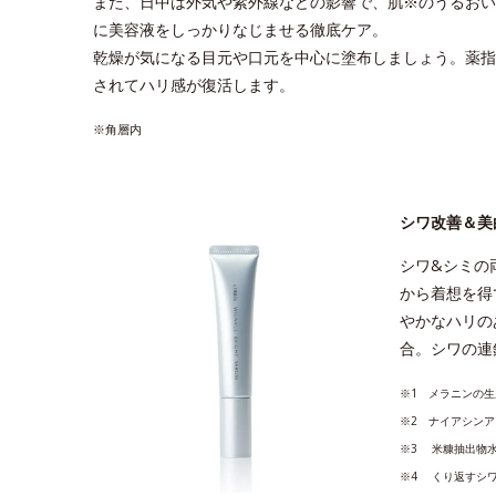
また、日中は外気や紫外線などの影響で、肌※のうるおい
に美容液をしっかりなじませる徹底ケア。
乾燥が気になる目元や口元を中心に塗布しましょう。薬指
されてハリ感が復活します。
※角層内
シワ改善＆美
シワ&シミの
から着想を得
やかなハリの
合。シワの連
※1 メラニンの
※2 ナイアシン
※3 ⽶糠抽出物
※4 くり返すシ