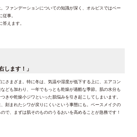
上。ファンデーションについての知識が深く、オルビスではベー
に従事。
に答えます。
右します！」
実にさまざま。特に冬は、気温や湿度が低下する上に、エアコン
差なども加わり、一年でもっとも乾燥が過酷な季節。肌の水分も
サつきや乾燥小ジワといった肌悩みを引き起こしてしまいます。
は、刻まれたシワが戻りにくいという事態にも。ベースメイクの
るので、まずは肌そのもののうるおいを高めることが急務です！