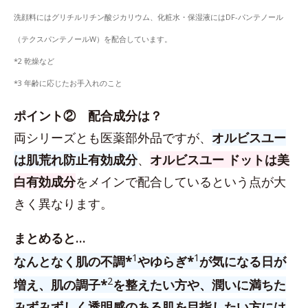
洗顔料にはグリチルリチン酸ジカリウム、化粧水・保湿液にはDF-パンテノール
（テクスパンテノールW）を配合しています。
*2 乾燥など
*3 年齢に応じたお手入れのこと
ポイント② 配合成分は？
両シリーズとも医薬部外品ですが、
オルビスユー
は肌荒れ防止有効成分
、
オルビスユー ドットは美
白有効成分
をメインで配合しているという点が大
きく異なります。
まとめると…
1
1
なんとなく肌の不調*
やゆらぎ*
が気になる日が
2
増え、肌の調子*
を整えたい方や、潤いに満ちた
みずみずしく透明感のある肌を目指したい方には