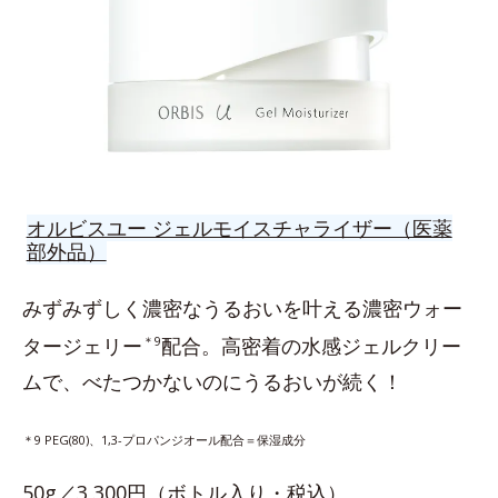
オルビスユー ジェルモイスチャライザー（医薬
部外品）
みずみずしく濃密なうるおいを叶える濃密ウォー
タージェリー
＊9
配合。高密着の水感ジェルクリー
ムで、べたつかないのにうるおいが続く！
＊9 PEG(80)、1,3-プロパンジオール配合＝保湿成分
50g／3,300円（ボトル入り・税込）