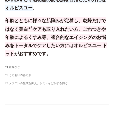
オルビスユー
、
年齢とともに様々な肌悩みが定着し、乾燥だけで
3
はなく美白*
ケアも取り入れたい方、
ごわつきや
年齢によるくすみ等、複合的なエイジングのお悩
みをトータルでケアしたい
方
には
オルビスユー ド
ット
がおすすめです。
*1 乾燥など
*2 うるおいのある肌
*3 メラニンの生成を抑え、シミ・そばかすを防ぐ