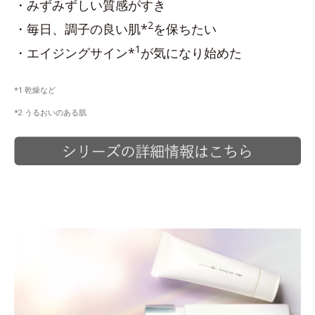
・みずみずしい質感がすき
2
・毎日、調子の良い肌*
を保ちたい
1
・エイジングサイン*
が気になり始めた
*1 乾燥など
*2 うるおいのある肌