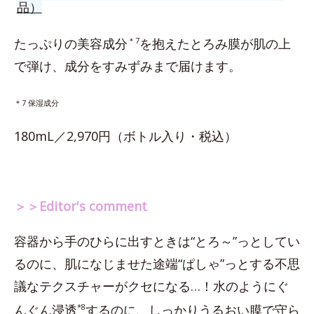
品）
たっぷりの美容成分
＊7
を抱えたとろみ膜が肌の上
で弾け、成分をすみずみまで届けます。
＊7 保湿成分
180mL／2,970円（ボトル入り・税込）
＞＞Editor's comment
容器から手のひらに出すときは“とろ～”っとしてい
るのに、肌になじませた途端“ぱしゃ”っとする不思
議なテクスチャーがクセになる…！水のようにぐ
んぐん浸透
*8
するのに、しっかりうるおい膜で守ら