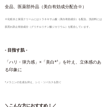
全品、医薬部外品（美白有効成分配合※）
※化粧水と保湿クリームにはトラネキサム酸（美白有効成分）を配合。洗顔料には
肌荒れ防止有効成分（グリチルリチン酸ジカリウム）を配合しています。
- 目指す肌 -
「ハリ・弾力感」×「美白*¹」を叶え、立体感のあ
る印象に
*メラニンの生成を抑え、シミ・ソバカスを防ぐ
＼こんな方におすすめ！／