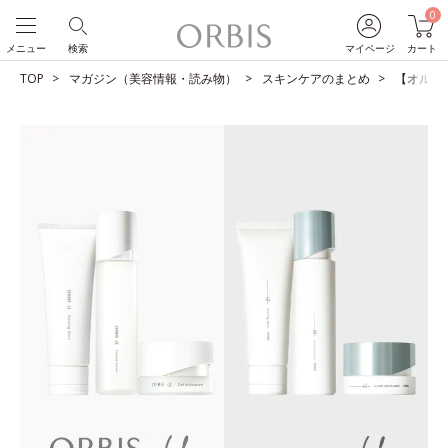
0
メニュー
検索
マイページ
カート
TOP
マガジン（美容情報・読み物）
スキンケアのまとめ
【オルビス