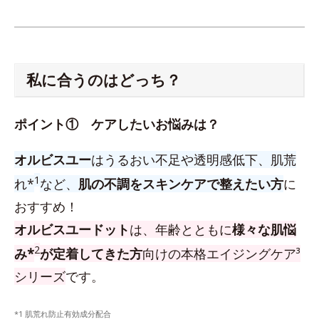
私に合うのはどっち？
ポイント① ケアしたいお悩みは？
オルビスユー
はうるおい不足や透明感低下、肌荒
1
れ*
など、
肌の不調をスキンケアで整えたい方
に
おすすめ！
オルビスユードット
は、年齢とともに
様々な肌悩
2
み*
が定着してきた方
向けの本格エイジングケア³
シリーズ
です。
*1 肌荒れ防止有効成分配合