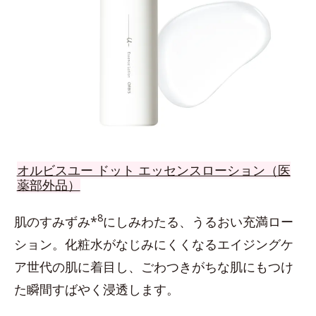
オルビスユー ドット エッセンスローション（医
薬部外品）
8
肌のすみずみ*
にしみわたる、うるおい充満ロー
ション。化粧水がなじみにくくなるエイジングケ
ア世代の肌に着目し、ごわつきがちな肌にもつけ
た瞬間すばやく浸透します。