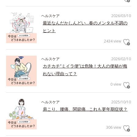
ヘルスケア
2026/03/10
最近なんだかしんどい…春のメンタル不調の
ヒント
2434 view
ヘルスケア
2026/02/10
カチカチ“ミイラ便”は危険！大人の便秘が侮
れない理由って？
0 view
ヘルスケア
2025/10/10
肩こり、腰痛、関節痛…これも更年期症状？
306 view