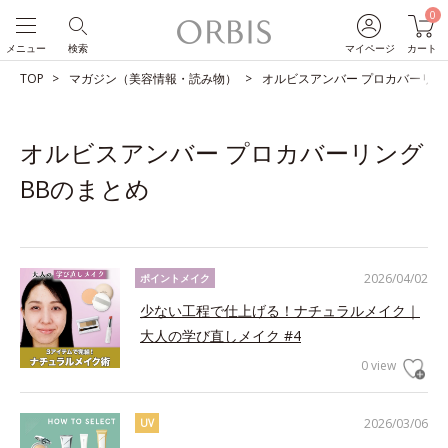
0
メニュー
検索
マイページ
カート
TOP
マガジン（美容情報・読み物）
オルビスアンバー プロカバーリン
オルビスアンバー プロカバーリング
BBのまとめ
2026/04/02
ポイントメイク
少ない工程で仕上げる！ナチュラルメイク｜
大人の学び直しメイク #4
0 view
2026/03/06
UV