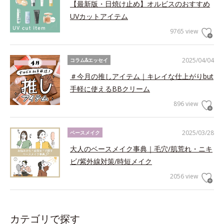
【最新版・日焼け止め】オルビスのおすすめ
UVカットアイテム
9765 view
2025/04/04
コラム&エッセイ
＃今月の推しアイテム｜キレイな仕上がりbut
手軽に使えるBBクリーム
896 view
2025/03/28
ベースメイク
大人のベースメイク事典｜毛穴/肌荒れ・ニキ
ビ/紫外線対策/時短メイク
2056 view
カテゴリで探す