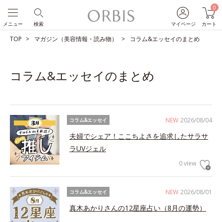
0
メニュー
検索
マイページ
カート
TOP
マガジン（美容情報・読み物）
コラム&エッセイのまとめ
コラム&エッセイのまとめ
NEW
2026/08/04
コラム&エッセイ
夫婦でシェア！ここちよさを追求したサラサ
ラUVジェル
0 view
NEW
2026/08/01
コラム&エッセイ
真木あかりさんの12星座占い（8月の運勢）