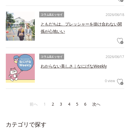
2026/06/18
コラム&エッセイ
ともだちは、プレッシャーを掛け合わない関
係が心地いい
2026/06/17
コラム&エッセイ
わからない美しさ｜なにげなWeekly
0 view
前へ
1
2
3
4
5
6
次へ
カテゴリで探す