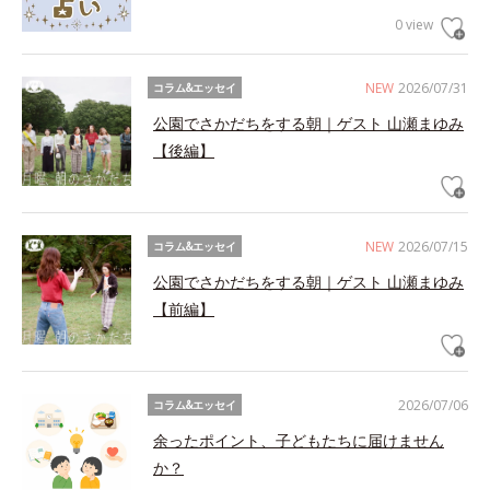
0 view
NEW
2026/07/31
コラム&エッセイ
公園でさかだちをする朝｜ゲスト 山瀬まゆみ
【後編】
NEW
2026/07/15
コラム&エッセイ
公園でさかだちをする朝｜ゲスト 山瀬まゆみ
【前編】
2026/07/06
コラム&エッセイ
余ったポイント、子どもたちに届けません
か？