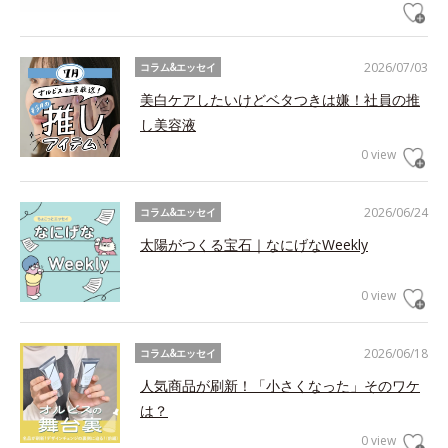
2026/07/03
コラム&エッセイ
美白ケアしたいけどベタつきは嫌！社員の推
し美容液
0 view
2026/06/24
コラム&エッセイ
太陽がつくる宝石｜なにげなWeekly
0 view
2026/06/18
コラム&エッセイ
人気商品が刷新！「小さくなった」そのワケ
は？
0 view