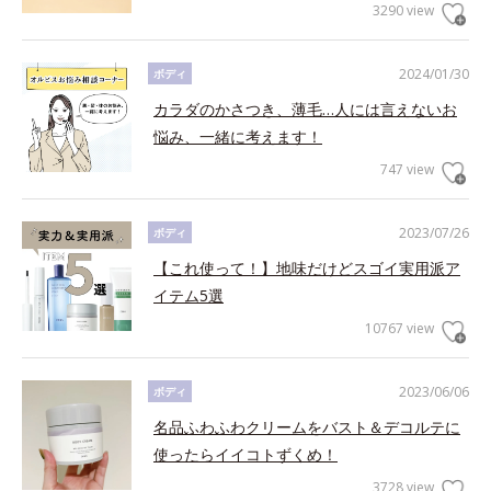
3290 view
2024/01/30
ボディ
カラダのかさつき、薄毛…人には言えないお
悩み、一緒に考えます！
747 view
2023/07/26
ボディ
【これ使って！】地味だけどスゴイ実用派ア
イテム5選
10767 view
2023/06/06
ボディ
名品ふわふわクリームをバスト＆デコルテに
使ったらイイコトずくめ！
3728 view