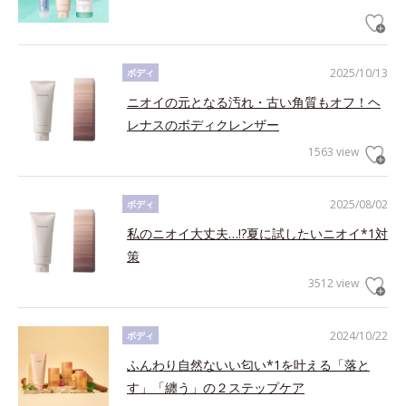
2025/10/13
ボディ
ニオイの元となる汚れ・古い角質もオフ！ヘ
レナスのボディクレンザー
1563 view
2025/08/02
ボディ
私のニオイ大丈夫…!?夏に試したいニオイ*1対
策
3512 view
2024/10/22
ボディ
ふんわり自然ないい匂い*1を叶える「落と
す」「纏う」の２ステップケア