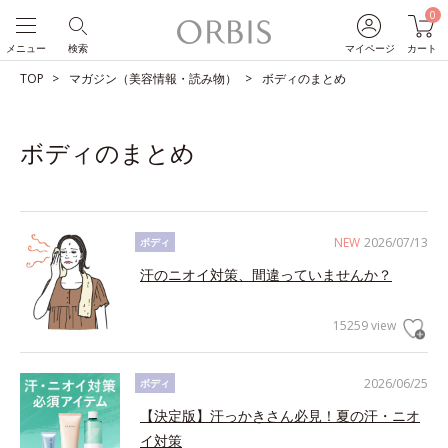
0
メニュー
検索
マイページ
カート
TOP
マガジン（美容情報・読み物）
ボディのまとめ
ボディのまとめ
NEW
2026/07/13
ボディ
汗のニオイ対策、間違っていませんか？
15259 view
2026/06/25
ボディ
【決定版】汗っかきさん必見！夏の汗・ニオ
イ対策