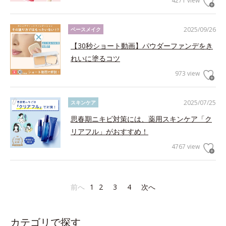
4271 view
2025/09/26
ベースメイク
【30秒ショート動画】パウダーファンデをき
れいに塗るコツ
973 view
2025/07/25
スキンケア
思春期ニキビ対策には、薬用スキンケア「ク
リアフル」がおすすめ！
4767 view
前へ
1
2
3
4
次へ
カテゴリで探す