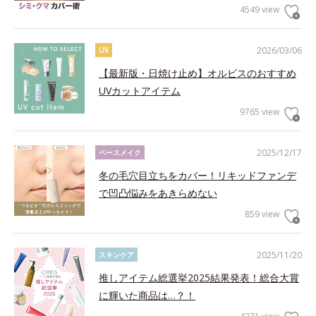
4549 view
2026/03/06
UV
【最新版・日焼け止め】オルビスのおすすめ
UVカットアイテム
9765 view
2025/12/17
ベースメイク
冬の毛穴目立ちをカバー！リキッドファンデ
で凹凸悩みをあきらめない
859 view
2025/11/20
スキンケア
推しアイテム総選挙2025結果発表！総合大賞
に輝いた商品は…？！