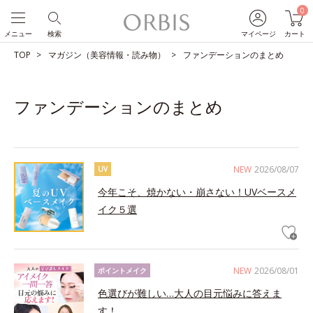
0
メニュー
検索
マイページ
カート
TOP
マガジン（美容情報・読み物）
ファンデーションのまとめ
ファンデーションのまとめ
NEW
2026/08/07
UV
今年こそ、焼かない・崩さない！UVベースメ
イク５選
NEW
2026/08/01
ポイントメイク
色選びが難しい…大人の目元悩みに答えま
す！