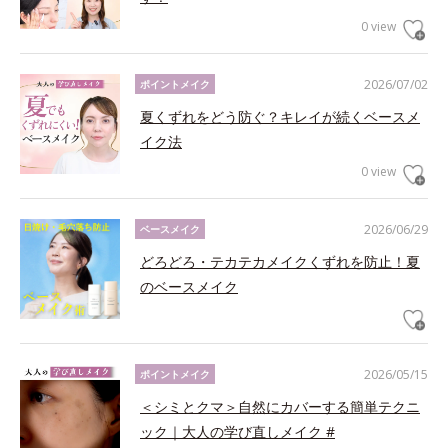
0 view
2026/07/02
ポイントメイク
夏くずれをどう防ぐ？キレイが続くベースメ
イク法
0 view
2026/06/29
ベースメイク
どろどろ・テカテカメイクくずれを防止！夏
のベースメイク
2026/05/15
ポイントメイク
＜シミとクマ＞自然にカバーする簡単テクニ
ック｜大人の学び直しメイク #