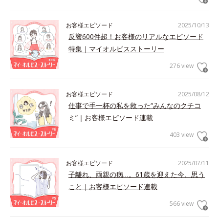
お客様エピソード
2025/10/13
反響600件超！お客様のリアルなエピソード
特集｜マイオルビスストーリー
276 view
お客様エピソード
2025/08/12
仕事で手一杯の私を救った“みんなのクチコ
ミ”｜お客様エピソード連載
403 view
お客様エピソード
2025/07/11
子離れ、両親の病…。61歳を迎えた今、思う
こと｜お客様エピソード連載
566 view