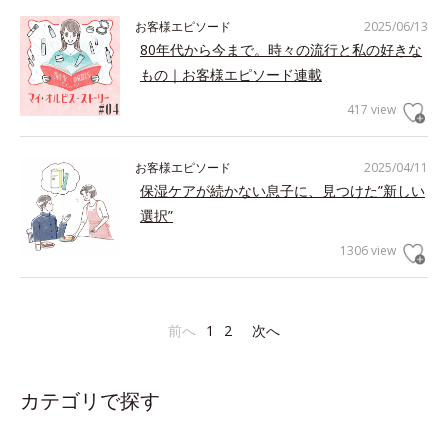
お客様エピソード
2025/06/13
80年代から今まで。時々の流行と私の好きな
もの｜お客様エピソード連載
417 view
お客様エピソード
2025/04/11
保湿ケアが続かない息子に、見つけた”新しい
選択”
1306 view
前へ
1
2
次へ
カテゴリで探す