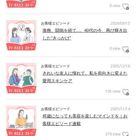
0 view
お客様エピソード
2026/03/13
激務、闘病を経て…。40代の今、再び輝き出
した“きっかけ”
0 view
お客様エピソード
2025/12/16
きれいな友人に憧れて。私を前向きに変えた
愛用スキンケア
105 view
お客様エピソード
2025/11/14
何歳になっても美容を楽しむマインドを｜お
客様エピソード連載
379 view