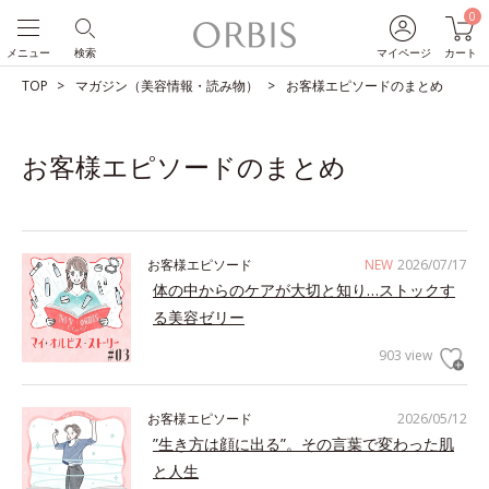
0
メニュー
検索
マイページ
カート
TOP
マガジン（美容情報・読み物）
お客様エピソードのまとめ
お客様エピソードのまとめ
お客様エピソード
NEW
2026/07/17
体の中からのケアが大切と知り…ストックす
る美容ゼリー
903 view
お客様エピソード
2026/05/12
”生き方は顔に出る”。その言葉で変わった肌
と人生