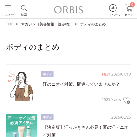
0
メニュー
検索
マイページ
カート
TOP
マガジン（美容情報・読み物）
ボディのまとめ
ボディのまとめ
NEW
2026/07/13
ボディ
汗のニオイ対策、間違っていませんか？
15259 view
2026/06/25
ボディ
【決定版】汗っかきさん必見！夏の汗・ニオ
イ対策