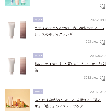
2025/10/13
ボディ
ニオイの元となる汚れ・古い角質もオフ！ヘ
レナスのボディクレンザー
1563 view
2025/08/02
ボディ
私のニオイ大丈夫…!?夏に試したいニオイ*1対
策
3512 view
2024/10/22
ボディ
ふんわり自然ないい匂い*1を叶える「落と
す」「纏う」の２ステップケア