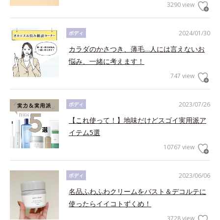
3290 view
2024/01/30
ボディ
カラダのかさつき、薄毛…人には言えないお
悩み、一緒に考えます！
747 view
2023/07/26
ボディ
【これ使って！】地味だけどスゴイ実用派ア
イテム5選
10767 view
2023/06/06
ボディ
名品ふわふわクリームをバスト＆デコルテに
使ったらイイコトずくめ！
3728 view