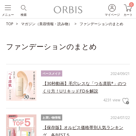
0
メニュー
検索
マイページ
カート
TOP
マガジン（美容情報・読み物）
ファンデーションのまとめ
ファンデーションのまとめ
2024/09/21
ベースメイク
【30秒動画】毛穴レスな「つる凛肌*」のつ
くり方！UリキッドFDを解説
4231 view
2024/07/22
お買い物情報
【保存版】オルビス価格帯別人気ランキン
グ 各BEST５