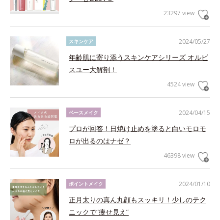
23297 view
2024/05/27
スキンケア
年齢肌に寄り添うスキンケアシリーズ オルビ
スユー大解剖！
4524 view
2024/04/15
ベースメイク
プロが回答！日焼け止めを塗ると白いモロモ
ロが出るのはナゼ？
46398 view
2024/01/10
ポイントメイク
正月太りの真ん丸顔もスッキリ！少しのテク
ニックで“痩せ見え”