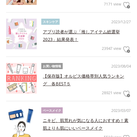
7171 view
2023/12/27
スキンケア
アプリ読者が選ぶ「推しアイテム総選挙
2023」結果発表！
23947 view
2023/08/04
お買い物情報
【保存版】オルビス価格帯別人気ランキン
グ 各BEST５
28921 view
2023/03/07
ベースメイク
ニキビ、肌荒れが気になる人におすすめ！素
肌よりも肌にいいベースメイク