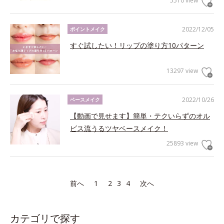
5510 view
2022/12/05
ポイントメイク
すぐ試したい！リップの塗り方10パターン
13297 view
2022/10/26
ベースメイク
【動画で見せます】簡単・テクいらずのオル
ビス流うるツヤベースメイク！
25893 view
前へ
1
2
3
4
次へ
カテゴリで探す