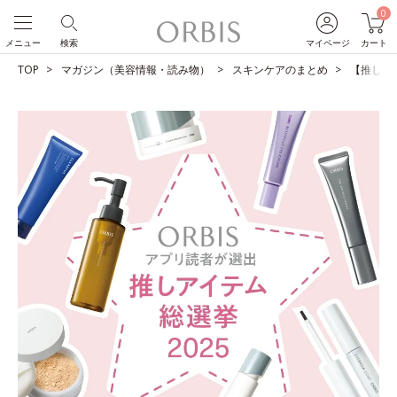
0
メニュー
検索
マイページ
カート
TOP
マガジン（美容情報・読み物）
スキンケアのまとめ
【推しア