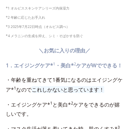
*1 オルビススキンケアシリーズ内保湿力
*2 年齢に応じたお手入れ
*3 2025年7月22日時点（オルビス調べ）
*4 メラニンの生成を抑え、シミ・そばかすを防ぐ
＼お気に入りの理由／
1
2
1．エイジングケア*
・美白*
ケアがWでできる！
・年齢を重ねてきて1番気になるのはエイジングケ
1
ア*
なので
これしかないと思っています！
1
2
・エイジングケア*
と美白*
ケアをできるのが嬉
しいです。
3
・マスク生活が落ち着いてきた時、肌のくすみ*