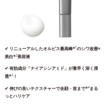
1
✔ リニューアルしたオルビス最高峰*
のシワ改善×
2
美白*
美容液
✔ 有効成分「ナイアシンアミド」が素早く深く浸
3
透*
！
4
✔ 伸びの良いテクスチャーで全顔・首まで*
まる
っとハリケア