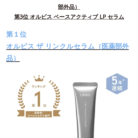
部外品）
第3位 オルビス ベースアクティブ LP セラム
第１位
オルビス ザ リンクルセラム（医薬部外
品）