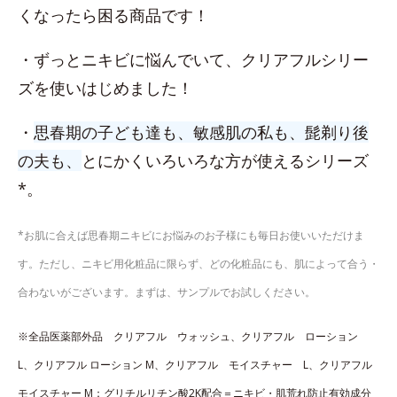
くなったら困る商品です！
・ずっとニキビに悩んでいて、クリアフルシリー
ズを使いはじめました！
・
思春期の子ども達も、敏感肌の私も、髭剃り後
の夫も、
とにかくいろいろな方が使えるシリーズ
*。
*お肌に合えば思春期ニキビにお悩みのお子様にも毎日お使いいただけま
す。ただし、ニキビ用化粧品に限らず、どの化粧品にも、肌によって合う・
合わないがございます。まずは、サンプルでお試しください。
※全品医薬部外品 クリアフル ウォッシュ、​クリアフル ローション
L、​クリアフル ローション M、クリアフル モイスチャー L、クリアフル
モイスチャー M：グリチルリチン酸2K配合＝ニキビ・肌荒れ防止有効成分