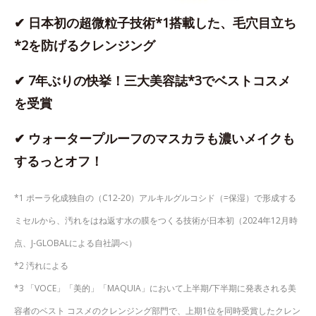
✔ 日本初の超微粒子技術*1搭載した、毛穴目立ち
*2を防げるクレンジング
✔ 7年ぶりの快挙！三大美容誌*3でベストコスメ
を受賞
✔ ウォータープルーフのマスカラも濃いメイクも
するっとオフ！
*1 ポーラ化成独自の（C12-20）アルキルグルコシド（=保湿）で形成する
ミセルから、汚れをはね返す水の膜をつくる技術が日本初（2024年12月時
点、J-GLOBALによる自社調べ）
*2 汚れによる
*3 「VOCE」「美的」「MAQUIA」において上半期/下半期に発表される美
容者のベスト コスメのクレンジング部門で、上期1位を同時受賞したクレン