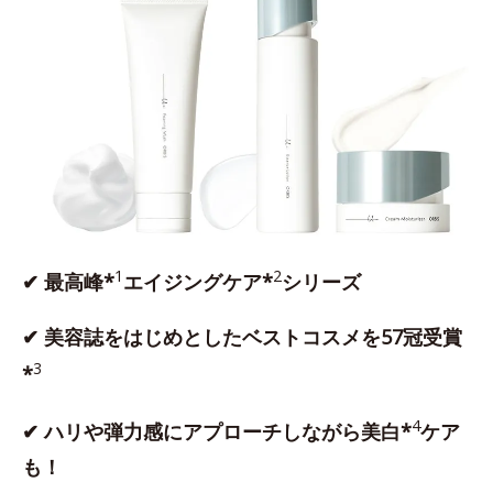
1
2
✔ 最高峰*
エイジングケア*
シリーズ
✔ 美容誌をはじめとしたベストコスメを57冠受賞
3
*
4
✔ ハリや弾力感にアプローチしながら美白*
ケア
も！