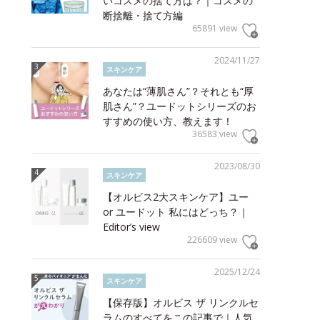
いコスメの捨て方は？｜コスメの
断捨離・捨て方編
65891 view
2024/11/27
スキンケア
あなたは“薄肌さん”？それとも“厚
肌さん”？ユードットシリーズのお
すすめの使い方、教えます！
36583 view
2023/08/30
スキンケア
【オルビス2大スキンケア】ユー
or ユードット 私にはどっち？｜
Editor’s view
226609 view
2025/12/24
スキンケア
【保存版】オルビス ザ リンクルセ
ラムのすべてをこの記事で｜人気