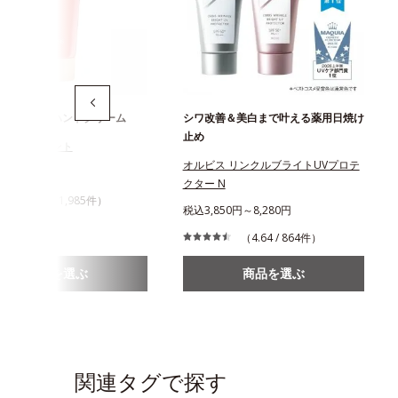
かない保湿ハンドクリーム
シワ改善＆美白まで叶える薬用日焼け
止め
トリートメント
オルビス リンクルブライトUVプロテ
3円
クター N
（4.5 / 1,985件）
税込3,850円～8,280円
（4.64 / 864件）
商品を選ぶ
商品を選ぶ
関連タグで探す