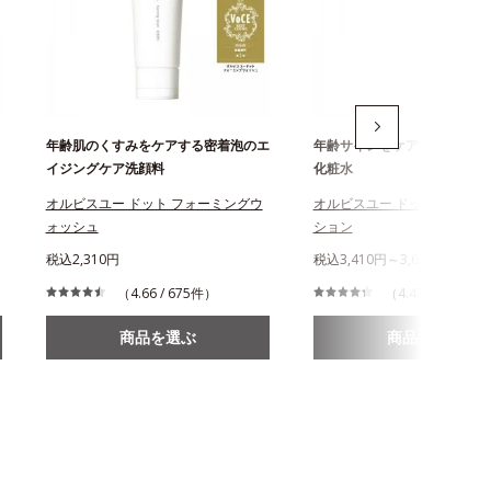
年齢肌のくすみをケアする密着泡のエ
年齢サインをケアする、うる
イジングケア洗顔料
化粧水
オルビスユー ドット フォーミングウ
オルビスユー ドット エッセ
ォッシュ
ション
税込2,310円
税込3,410円～3,630円
（4.66 / 675件）
（4.43 / 719件）
商品を選ぶ
商品を選ぶ