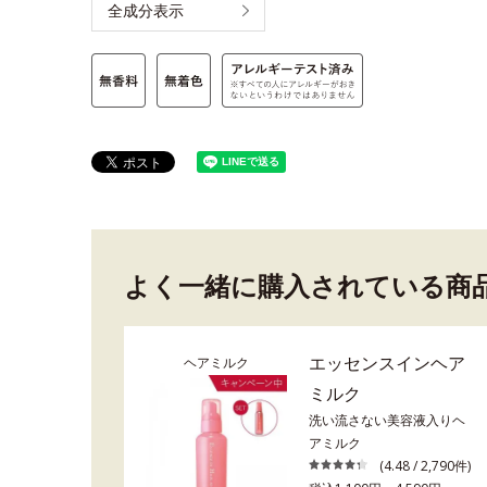
全成分表示
よく一緒に購入されている商
エッセンスインヘア
ヘアミルク
ミルク
洗い流さない美容液入りヘ
アミルク
(4.48 / 2,790件)