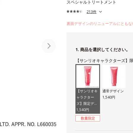
スペシャルトリートメント
213件
裏面デザインのリニューアルにともな
1. 商品を選択してください。
【サンリオキャラクターズ】
【サンリオキ
通常デザイン
ャラクター
1,540円
ズ】限定デザ
イン
1,540円
数量限定