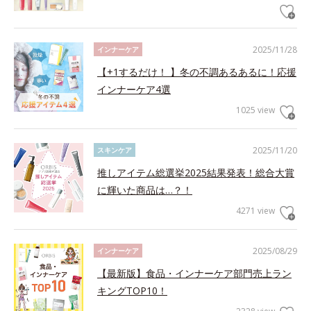
2025/11/28
インナーケア
【+1するだけ！ 】冬の不調あるあるに！応援
インナーケア4選
1025 view
2025/11/20
スキンケア
推しアイテム総選挙2025結果発表！総合大賞
に輝いた商品は…？！
4271 view
2025/08/29
インナーケア
【最新版】食品・インナーケア部門売上ラン
キングTOP10！