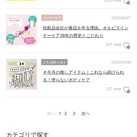
2328 view
2025/06/27
インナーケア
化粧品会社が食品を作る理由。オルビスイン
ナーケア38年の歴史とこだわり
871 view
2025/03/06
コラム&エッセイ
＃今月の推しアイテム｜これなら続けられ
る！塗らないボディケア
327 view
前へ
1
2
3
次へ
カテゴリで探す