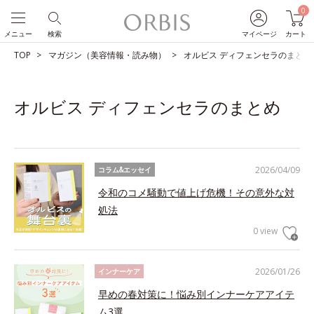
0
メニュー
検索
マイページ
カート
TOP
マガジン（美容情報・読み物）
オルビス ディフェンセラのまとめ
オルビス ディフェンセラのまとめ
2026/04/09
コラム&エッセイ
令和のコメ騒動で値上げ危機！その意外な対
処法
0 view
2026/01/26
インナーケア
早めの春対策に！悩み別インナーケアアイテ
ム3選