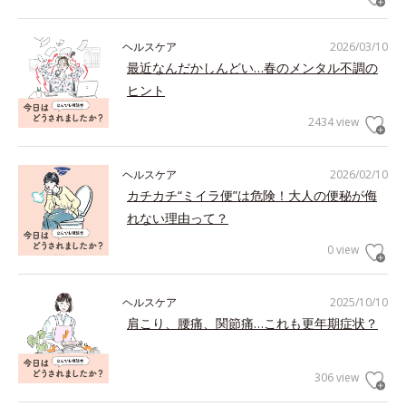
ヘルスケア
2026/03/10
最近なんだかしんどい…春のメンタル不調の
ヒント
2434 view
ヘルスケア
2026/02/10
カチカチ“ミイラ便”は危険！大人の便秘が侮
れない理由って？
0 view
ヘルスケア
2025/10/10
肩こり、腰痛、関節痛…これも更年期症状？
306 view