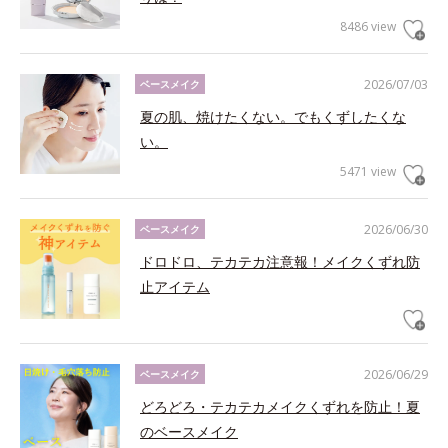
8486 view
2026/07/03
ベースメイク
夏の肌、焼けたくない。でもくずしたくな
い。
5471 view
2026/06/30
ベースメイク
ドロドロ、テカテカ注意報！メイクくずれ防
止アイテム
2026/06/29
ベースメイク
どろどろ・テカテカメイクくずれを防止！夏
のベースメイク