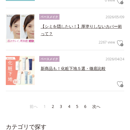
0 view
2026/05/09
ベースメイク
【シミを隠したい！】厚塗りしないカバー術
って？
2267 view
2026/04/24
ベースメイク
新商品も！化粧下地５選・徹底比較
前へ
1
2
3
4
5
6
次へ
カテゴリで探す