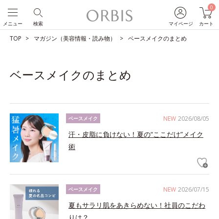
0
メニュー
検索
マイページ
カート
TOP
マガジン（美容情報・読み物）
ベースメイクのまとめ
ベースメイクのまとめ
NEW
2026/08/05
ベースメイク
汗・皮脂に負けない！夏の“ここだけ”メイク
術
NEW
2026/07/15
ベースメイク
夏もサラリ肌をあきらめない！社員のこだわ
りは？