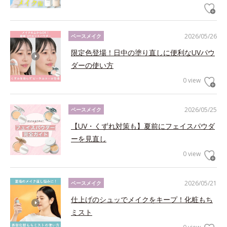
2026/05/26
ベースメイク
限定色登場！日中の塗り直しに便利なUVパウ
ダーの使い方
0 view
2026/05/25
ベースメイク
【UV・くずれ対策も】夏前にフェイスパウダ
ーを見直し
0 view
2026/05/21
ベースメイク
仕上げのシュッでメイクをキープ！化粧もち
ミスト