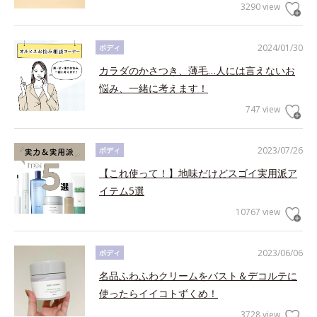
3290 view
2024/01/30
ボディ
カラダのかさつき、薄毛…人には言えないお
悩み、一緒に考えます！
747 view
2023/07/26
ボディ
【これ使って！】地味だけどスゴイ実用派ア
イテム5選
10767 view
2023/06/06
ボディ
名品ふわふわクリームをバスト＆デコルテに
使ったらイイコトずくめ！
3728 view