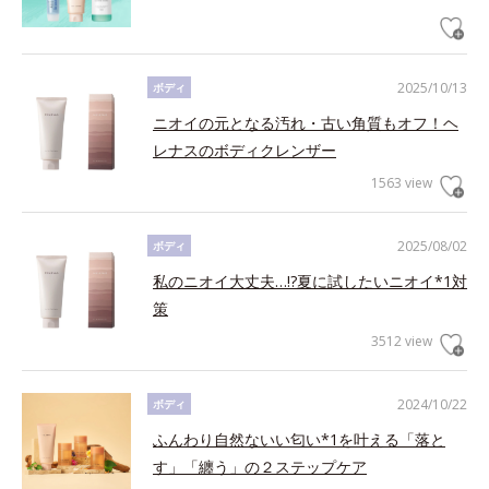
2025/10/13
ボディ
ニオイの元となる汚れ・古い角質もオフ！ヘ
レナスのボディクレンザー
1563 view
2025/08/02
ボディ
私のニオイ大丈夫…!?夏に試したいニオイ*1対
策
3512 view
2024/10/22
ボディ
ふんわり自然ないい匂い*1を叶える「落と
す」「纏う」の２ステップケア