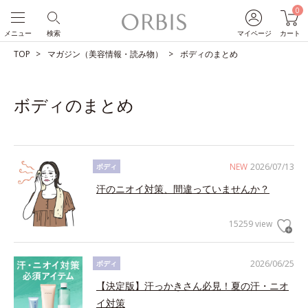
0
メニュー
検索
マイページ
カート
TOP
マガジン（美容情報・読み物）
ボディのまとめ
ボディのまとめ
NEW
2026/07/13
ボディ
汗のニオイ対策、間違っていませんか？
15259 view
2026/06/25
ボディ
【決定版】汗っかきさん必見！夏の汗・ニオ
イ対策