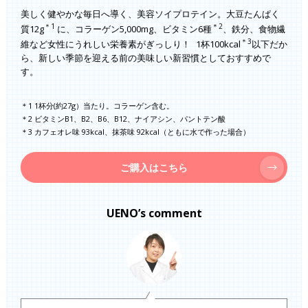
美しく健やかな毎日へ導く、美容ソイプロテイン。大豆たんぱく
＊1
＊2
質12g
に、コラーゲン5,000mg、ビタミン6種
、鉄分、食物繊
＊3
維など女性にうれしい栄養素がぎっしり！ 1杯100kcal
以下だか
ら、新しい季節を迎える前の美味しい新習慣としておすすめで
す。
＊1 1杯分(約27g）当たり。コラーゲン含む。
＊2 ビタミンB1、B2、B6、B12、ナイアシン、パントテン酸
＊3 カフェオレ味 93kcal、抹茶味 92kcal（ともに水で作った場合）
ご購入はこちら
UENO’s comment