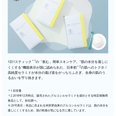
＊1
1日1スティック
の「飲む」簡単スキンケア。"肌の水分を逃しに
＊2
くくする"機能表示が国に認められた、日本初
の肌へのトクホ！
高純度セラミドが水分の逃げ道をがっちりふさぎ、全身の肌のう
るおいを守り抜きます。
＊1 目安量
＊2 2018年12月時点、販売されたグルコシルセラミドを成分とする特定保険用
食品として。自社調べ。
※ 許可表示：本品に含まれる米胚芽由来のグルコシルセラミドは、肌の水分を
逃しにくくするため、肌の乾燥が気になる方に適しています。