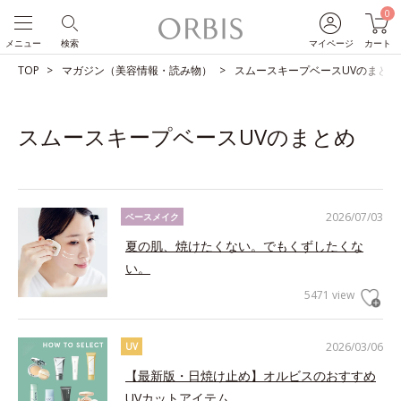
0
メニュー
検索
マイページ
カート
TOP
マガジン（美容情報・読み物）
スムースキープベースUVのまとめ
スムースキープベースUVのまとめ
2026/07/03
ベースメイク
夏の肌、焼けたくない。でもくずしたくな
い。
5471 view
2026/03/06
UV
【最新版・日焼け止め】オルビスのおすすめ
UVカットアイテム