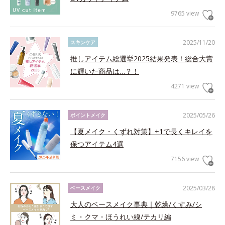
9765 view
2025/11/20
スキンケア
推しアイテム総選挙2025結果発表！総合大賞
に輝いた商品は…？！
4271 view
2025/05/26
ポイントメイク
【夏メイク・くずれ対策】+1で長くキレイを
保つアイテム4選
7156 view
2025/03/28
ベースメイク
大人のベースメイク事典｜乾燥/くすみ/シ
ミ・クマ・ほうれい線/テカリ編