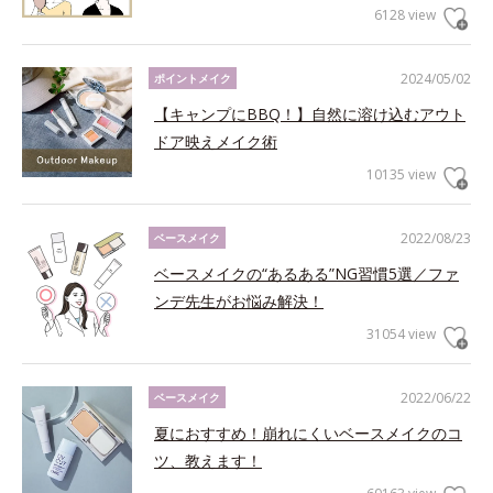
6128 view
2024/05/02
ポイントメイク
【キャンプにBBQ！】自然に溶け込むアウト
ドア映えメイク術
10135 view
2022/08/23
ベースメイク
ベースメイクの“あるある”NG習慣5選／ファ
ンデ先生がお悩み解決！
31054 view
2022/06/22
ベースメイク
夏におすすめ！崩れにくいベースメイクのコ
ツ、教えます！